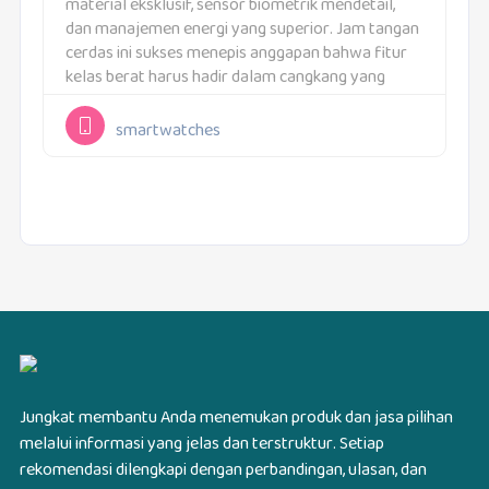
material eksklusif, sensor biometrik mendetail,
dan manajemen energi yang superior. Jam tangan
cerdas ini sukses menepis anggapan bahwa fitur
kelas berat harus hadir dalam cangkang yang
tebal. Justru, sasisnya dipahat ultra-light dengan
dukungan panel penampil yang sangat kaya...
smartwatches
Jungkat membantu Anda menemukan produk dan jasa pilihan
melalui informasi yang jelas dan terstruktur. Setiap
rekomendasi dilengkapi dengan perbandingan, ulasan, dan