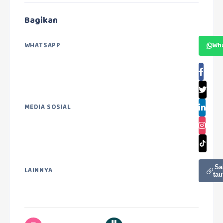
Bagikan
WHATSAPP
Wh
MEDIA SOSIAL
Sa
LAINNYA
tau