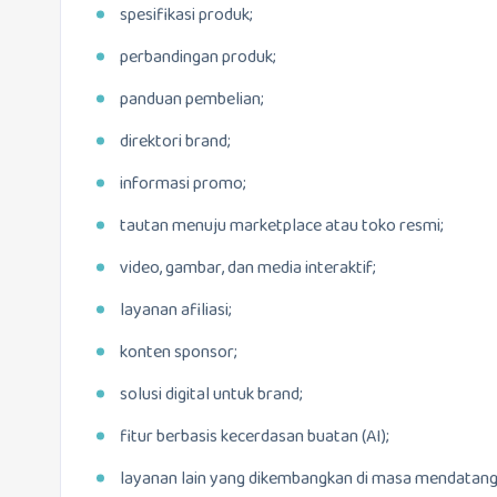
spesifikasi produk;
perbandingan produk;
panduan pembelian;
direktori brand;
informasi promo;
tautan menuju marketplace atau toko resmi;
video, gambar, dan media interaktif;
layanan afiliasi;
konten sponsor;
solusi digital untuk brand;
fitur berbasis kecerdasan buatan (AI);
layanan lain yang dikembangkan di masa mendatang