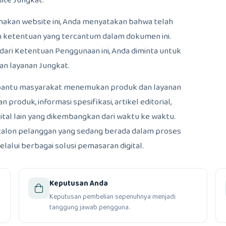
ite Jungkat.
akan website ini, Anda menyatakan bahwa telah
 ketentuan yang tercantum dalam dokumen ini.
 dari Ketentuan Penggunaan ini, Anda diminta untuk
n layanan Jungkat.
bantu masyarakat menemukan produk dan layanan
produk, informasi spesifikasi, artikel editorial,
ital lain yang dikembangkan dari waktu ke waktu.
calon pelanggan yang sedang berada dalam proses
lui berbagai solusi pemasaran digital.
Keputusan Anda
Keputusan pembelian sepenuhnya menjadi
tanggung jawab pengguna.