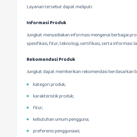
Layanan tersebut dapat meliputi:
Informasi Produk
Jungkat menyediakan informasi mengenai berbagai prod
spesifikasi, fitur, teknologi, sertifikasi, serta informas
Rekomendasi Produk
Jungkat dapat memberikan rekomendasi berdasarkan ber
kategori produk;
karakteristik produk;
fitur;
kebutuhan umum pengguna;
preferensi penggunaan;