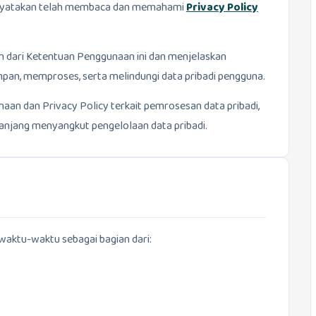
menyatakan telah membaca dan memahami
Privacy Policy
an dari Ketentuan Penggunaan ini dan menjelaskan
n, memproses, serta melindungi data pribadi pengguna.
aan dan Privacy Policy terkait pemrosesan data pribadi,
anjang menyangkut pengelolaan data pribadi.
aktu-waktu sebagai bagian dari: