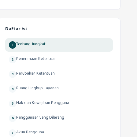
Daftar Isi
Tentang Jungkat
1
Penerimaan Ketentuan
2
Perubahan Ketentuan
3
Ruang Lingkup Layanan
4
Hak dan Kewajiban Pengguna
5
Penggunaan yang Dilarang
6
Akun Pengguna
7