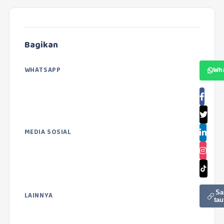
Bagikan
WHATSAPP
Wh
MEDIA SOSIAL
Sa
LAINNYA
tau