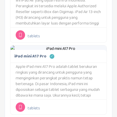
lini iPad Air yang dijual resmi di Indonesia.
Perangkat ini tersedia melalui Apple Authorized
Reseller seperti iBox dan Digimap. iPad Air 13-inch
(M3) dirancang untuk pengguna yang
membutuhkan layar luas dengan performa tinggi
dalam perangkat yang tetap ringan dan praktis
digunakan.Tablet...
tablets
iPad mini A17 Pro
Apple iPad mini A17 Pro adalah tablet berukuran
ringkas yang dirancang untuk pengguna yang
menginginkan perangkat praktis namun tetap
bertenaga. Di pasar Indonesia, iPad mini ini
diposisikan sebagai tablet serbaguna yang mudah
dibawa ke mana saja. Ukurannya kecil, tetapi
kemampuannya mencakup berbagai kebutuhan
harian, mulai dari belajar, bekerja, hingga
tablets
hiburan.iPad...