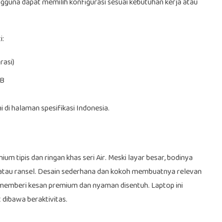
gguna dapat memilih konfigurasi sesuai kebutuhan kerja atau
i:
rasi)
TB
i di halaman spesifikasi Indonesia.
 tipis dan ringan khas seri Air. Meski layar besar, bodinya
 atau ransel. Desain sederhana dan kokoh membuatnya relevan
 memberi kesan premium dan nyaman disentuh. Laptop ini
 dibawa beraktivitas.