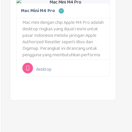
Mac Mini M4 Pro
Mac mini dengan chip Apple M4 Pro adalah
desktop ringkas yang dijual resmi untuk
pasar Indonesia melalui jaringan Apple
Authorized Reseller seperti iBox dan
Digimap. Perangkat ini dirancang untuk
pengguna yang membutuhkan performa
kelas profesional dalam ukuran yang
sangat kecil. Mac mini tidak dilengkapi
desktop
layar bawaan, sehingga pengguna dapat
memilih...