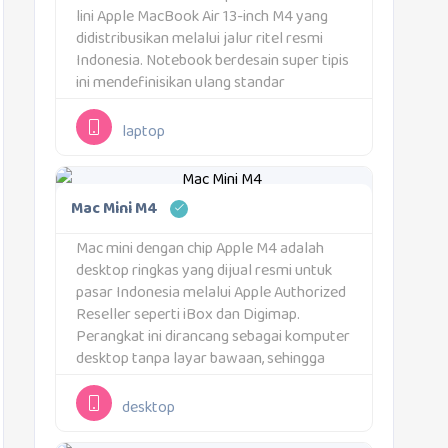
lini Apple MacBook Air 13-inch M4 yang
didistribusikan melalui jalur ritel resmi
Indonesia. Notebook berdesain super tipis
ini mendefinisikan ulang standar
komputasi harian dengan menyuntikkan
performa gahar ke dalam sasis yang
laptop
ringan. Bagi Anda yang mendambakan
perpaduan sempurna antara kepraktisan...
Mac Mini M4
Mac mini dengan chip Apple M4 adalah
desktop ringkas yang dijual resmi untuk
pasar Indonesia melalui Apple Authorized
Reseller seperti iBox dan Digimap.
Perangkat ini dirancang sebagai komputer
desktop tanpa layar bawaan, sehingga
pengguna bebas memilih monitor sesuai
kebutuhan. Ukurannya yang kecil
desktop
membuat Mac mini mudah ditempatkan di
meja kerja,...