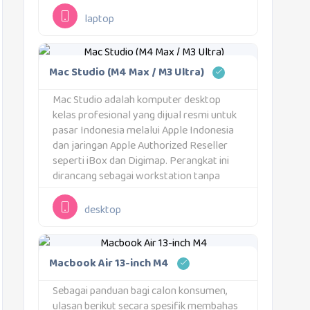
melalui suguhan warna Indigo, Citrus,
Blush, dan Silver yang atraktif. Integrasi
laptop
visualnya makin kental berkat tuts
keyboard yang memiliki nuansa...
Mac Studio (M4 Max / M3 Ultra)
Mac Studio adalah komputer desktop
kelas profesional yang dijual resmi untuk
pasar Indonesia melalui Apple Indonesia
dan jaringan Apple Authorized Reseller
seperti iBox dan Digimap. Perangkat ini
dirancang sebagai workstation tanpa
layar bawaan untuk kebutuhan komputasi
intensif. Mac Studio ditujukan bagi
desktop
pengguna yang membutuhkan performa
tinggi, konektivitas luas, dan stabilitas...
Macbook Air 13-inch M4
Sebagai panduan bagi calon konsumen,
ulasan berikut secara spesifik membahas