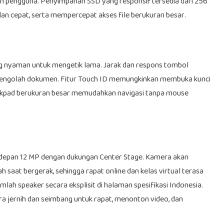
han pengguna. Penyimpanan SSD yang responsif tersedia dari 256
lan cepat, serta mempercepat akses file berukuran besar.
g nyaman untuk mengetik lama. Jarak dan respons tombol
n mengolah dokumen. Fitur Touch ID memungkinkan membuka kunci
rackpad berukuran besar memudahkan navigasi tanpa mouse
 depan 12 MP dengan dukungan Center Stage. Kamera akan
 saat bergerak, sehingga rapat online dan kelas virtual terasa
mlah speaker secara eksplisit di halaman spesifikasi Indonesia.
a jernih dan seimbang untuk rapat, menonton video, dan