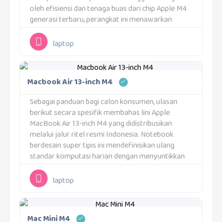
oleh efisiensi dan tenaga buas dari chip Apple M4
generasi terbaru, perangkat ini menawarkan
lompatan performa signifikan untuk multitasking
dan produktivitas harian tanpa mengorbankan
laptop
daya tahan baterai....
Macbook Air 13-inch M4
Sebagai panduan bagi calon konsumen, ulasan
berikut secara spesifik membahas lini Apple
MacBook Air 13-inch M4 yang didistribusikan
melalui jalur ritel resmi Indonesia. Notebook
berdesain super tipis ini mendefinisikan ulang
standar komputasi harian dengan menyuntikkan
performa gahar ke dalam sasis yang ringan. Bagi
Anda yang mendambakan perpaduan sempurna
laptop
antara kepraktisan...
Mac Mini M4