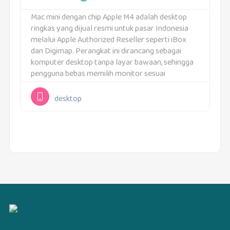
Mac mini dengan chip Apple M4 adalah desktop
ringkas yang dijual resmi untuk pasar Indonesia
melalui Apple Authorized Reseller seperti iBox
dan Digimap. Perangkat ini dirancang sebagai
komputer desktop tanpa layar bawaan, sehingga
pengguna bebas memilih monitor sesuai
kebutuhan. Ukurannya yang kecil membuat Mac
mini mudah ditempatkan di meja kerja,...
desktop