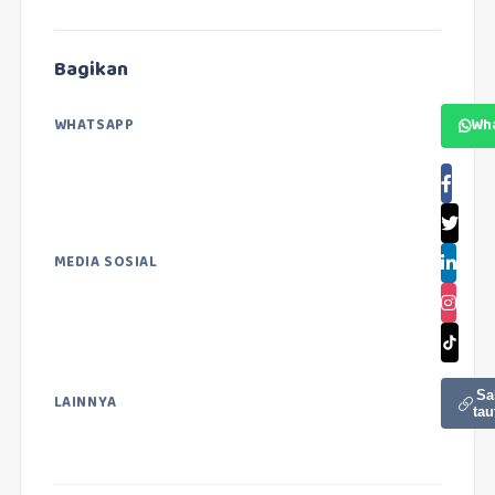
Bagikan
WHATSAPP
Wh
MEDIA SOSIAL
Sa
LAINNYA
tau