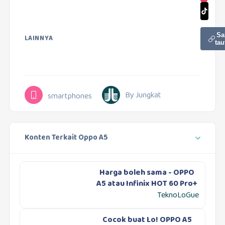
Sa
LAINNYA
tau
By Jungkat
smartphones
Konten Terkait Oppo A5
Harga boleh sama - OPPO
A5 atau Infinix HOT 60 Pro+
TeknoLoGue
Cocok buat Lo! OPPO A5