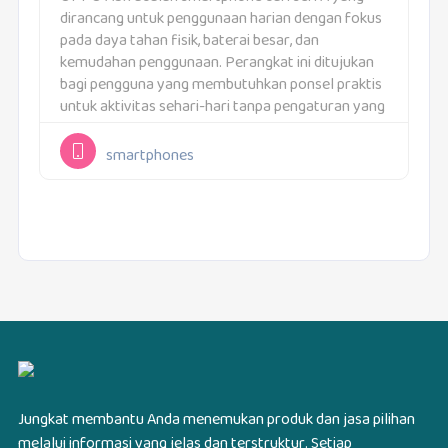
dirancang untuk penggunaan harian dengan fokus
pada daya tahan fisik, baterai besar, dan
kemudahan penggunaan. Perangkat ini ditujukan
bagi pengguna yang membutuhkan ponsel praktis
untuk aktivitas sehari-hari tanpa pengaturan yang
rumit. Pendekatan yang digunakan adalah
menghadirkan fitur inti yang relevan untuk
smartphones
mobilitas...
Jungkat membantu Anda menemukan produk dan jasa pilihan
melalui informasi yang jelas dan terstruktur. Setiap