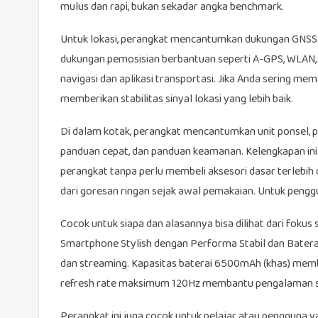
mulus dan rapi, bukan sekadar angka benchmark.
Untuk lokasi, perangkat mencantumkan dukungan GNSS y
dukungan pemosisian berbantuan seperti A-GPS, WLAN, j
navigasi dan aplikasi transportasi. Jika Anda sering me
memberikan stabilitas sinyal lokasi yang lebih baik.
Di dalam kotak, perangkat mencantumkan unit ponsel, pen
panduan cepat, dan panduan keamanan. Kelengkapan i
perangkat tanpa perlu membeli aksesori dasar terlebi
dari goresan ringan sejak awal pemakaian. Untuk penggun
Cocok untuk siapa dan alasannya bisa dilihat dari fok
Smartphone Stylish dengan Performa Stabil dan Baterai 
dan streaming. Kapasitas baterai 6500mAh (khas) memb
refresh rate maksimum 120Hz membantu pengalaman scro
Perangkat ini juga cocok untuk pelajar atau pengguna y