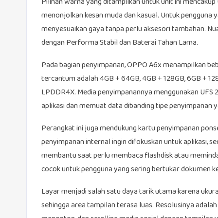
Pilihan warna yang ditampilkan untuk unit ini mencaku
menonjolkan kesan muda dan kasual. Untuk pengguna ya
menyesuaikan gaya tanpa perlu aksesori tambahan. Nu
dengan Performa Stabil dan Baterai Tahan Lama.
Pada bagian penyimpanan, OPPO A6x menampilkan bebe
tercantum adalah 4GB + 64GB, 4GB + 128GB, 6GB + 12
LPDDR4X. Media penyimpanannya menggunakan UFS 2.2
aplikasi dan memuat data dibanding tipe penyimpanan y
Perangkat ini juga mendukung kartu penyimpanan pons
penyimpanan internal ingin difokuskan untuk aplikasi, 
membantu saat perlu membaca flashdisk atau memindahka
cocok untuk pengguna yang sering bertukar dokumen ker
Layar menjadi salah satu daya tarik utama karena ukura
sehingga area tampilan terasa luas. Resolusinya adalah