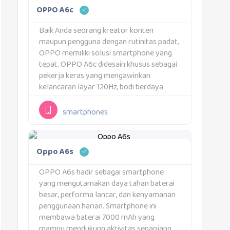
OPPO A6c
Baik Anda seorang kreator konten
maupun pengguna dengan rutinitas padat,
OPPO memiliki solusi smartphone yang
tepat. OPPO A6c didesain khusus sebagai
pekerja keras yang mengawinkan
kelancaran layar 120Hz, bodi berdaya
tahan tinggi, dan kenyamanan navigasi
untuk urusan bekerja hingga belajar
smartphones
online. Keandalan perangkat ini
disempurnakan oleh tajuk utamanya:
Baterai Besar...
Oppo A6s
OPPO A6s hadir sebagai smartphone
yang mengutamakan daya tahan baterai
besar, performa lancar, dan kenyamanan
penggunaan harian. Smartphone ini
membawa baterai 7000 mAh yang
mampu mendukung aktivitas sepanjang