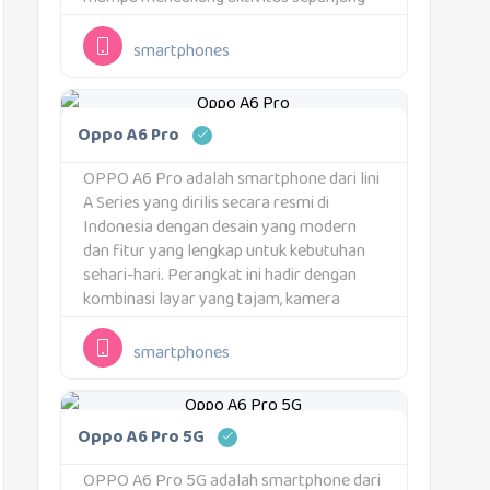
hari tanpa sering mencari charger.
Pengisian daya 80W juga membuat
smartphones
proses isi ulang menjadi jauh lebih cepat.
Kombinasi tersebut membuat OPPO
A6s...
Oppo A6 Pro
OPPO A6 Pro adalah smartphone dari lini
A Series yang dirilis secara resmi di
Indonesia dengan desain yang modern
dan fitur yang lengkap untuk kebutuhan
sehari-hari. Perangkat ini hadir dengan
kombinasi layar yang tajam, kamera
serbaguna, baterai besar, dan performa
yang mendukung aktivitas harian.Pilihan
smartphones
Varian dan MemoriOPPO A6 Pro
tersedia...
Oppo A6 Pro 5G
OPPO A6 Pro 5G adalah smartphone dari