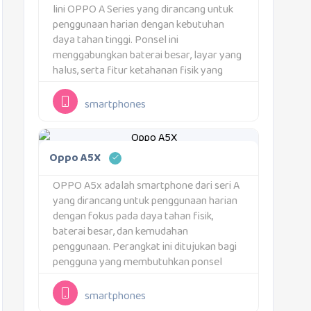
lini OPPO A Series yang dirancang untuk
penggunaan harian dengan kebutuhan
daya tahan tinggi. Ponsel ini
menggabungkan baterai besar, layar yang
halus, serta fitur ketahanan fisik yang
jarang ditemui di kelasnya. Perangkat ini
ditujukan bagi pengguna yang
smartphones
menginginkan ponsel andal untuk aktivitas
sehari-hari.Varian...
Oppo A5X
OPPO A5x adalah smartphone dari seri A
yang dirancang untuk penggunaan harian
dengan fokus pada daya tahan fisik,
baterai besar, dan kemudahan
penggunaan. Perangkat ini ditujukan bagi
pengguna yang membutuhkan ponsel
praktis untuk aktivitas sehari-hari tanpa
pengaturan yang rumit. Pendekatan yang
smartphones
digunakan adalah menghadirkan fitur inti