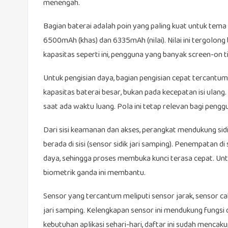
menengah.
Bagian baterai adalah poin yang paling kuat untuk tem
6500mAh (khas) dan 6335mAh (nilai). Nilai ini tergolon
kapasitas seperti ini, pengguna yang banyak screen-on 
Untuk pengisian daya, bagian pengisian cepat tercantum 
kapasitas baterai besar, bukan pada kecepatan isi ulan
saat ada waktu luang. Pola ini tetap relevan bagi pen
Dari sisi keamanan dan akses, perangkat mendukung sidi
berada di sisi (sensor sidik jari samping). Penempatan di
daya, sehingga proses membuka kunci terasa cepat. Un
biometrik ganda ini membantu.
Sensor yang tercantum meliputi sensor jarak, sensor cah
jari samping. Kelengkapan sensor ini mendukung fungsi da
kebutuhan aplikasi sehari-hari, daftar ini sudah mencak