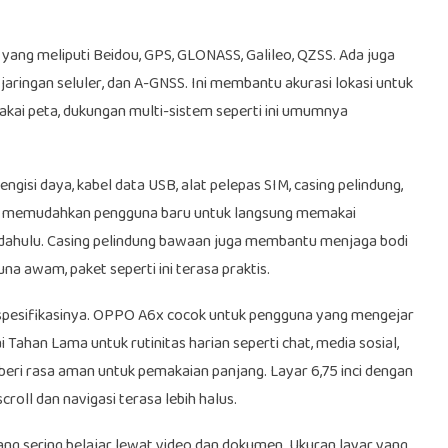
ang meliputi Beidou, GPS, GLONASS, Galileo, QZSS. Ada juga
aringan seluler, dan A-GNSS. Ini membantu akurasi lokasi untuk
makai peta, dukungan multi-sistem seperti ini umumnya
gisi daya, kabel data USB, alat pelepas SIM, casing pelindung,
ni memudahkan pengguna baru untuk langsung memakai
h dahulu. Casing pelindung bawaan juga membantu menjaga bodi
a awam, paket seperti ini terasa praktis.
us spesifikasinya. OPPO A6x cocok untuk pengguna yang mengejar
Tahan Lama untuk rutinitas harian seperti chat, media sosial,
eri rasa aman untuk pemakaian panjang. Layar 6,75 inci dengan
ll dan navigasi terasa lebih halus.
ang sering belajar lewat video dan dokumen. Ukuran layar yang