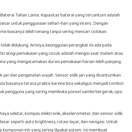
a Baterai Tahan Lama. Kapasitas baterai yang tercantum adalah
g besar untuk penggunaan sehari-hari yang intens. Dengan
time biasanya lebih tenang tanpa sering mencari colokan.
tidak didukung. Artinya, keunggulan perangkat ini ada pada
g. Strategi pemakaian yang cocok adalah mengisi saat malam atau
gguna yang mengutamakan durasi pemakaian harian lebih panjang.
k jari dan pengenalan wajah. Sensor sidik jari yang dicantumkan
 sisi biasanya terasa praktis karena bisa sekaligus menjadi tombol
tuk pengguna yang sering membuka ponsel sambil bergerak, opsi
aya sekitar, kompas elektronik, akselerometer, dan sensor sidik
sar seperti auto brightness, rotasi layar, dan navigasi. Untuk
up komponen inti yang sering dipakai sistem. Ini membuat