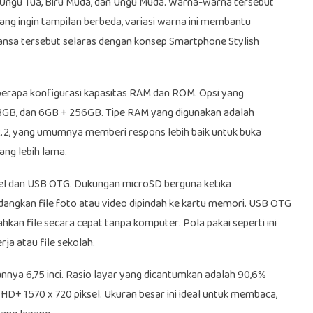
p Ungu Tua, Biru Muda, dan Ungu Muda. Warna-warna tersebut
ng ingin tampilan berbeda, variasi warna ini membantu
ansa tersebut selaras dengan konsep Smartphone Stylish
rapa konfigurasi kapasitas RAM dan ROM. Opsi yang
8GB, dan 6GB + 256GB. Tipe RAM yang digunakan adalah
, yang umumnya memberi respons lebih baik untuk buka
ang lebih lama.
el dan USB OTG. Dukungan microSD berguna ketika
sedangkan file foto atau video dipindah ke kartu memori. USB OTG
n file secara cepat tanpa komputer. Pola pakai seperti ini
ja atau file sekolah.
nnya 6,75 inci. Rasio layar yang dicantumkan adalah 90,6%
 HD+ 1570 x 720 piksel. Ukuran besar ini ideal untuk membaca,