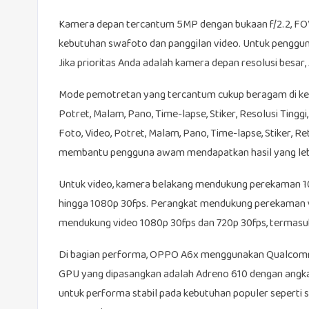
Kamera depan tercantum 5MP dengan bukaan f/2.2, FOV 7
kebutuhan swafoto dan panggilan video. Untuk pengguna
Jika prioritas Anda adalah kamera depan resolusi besa
Mode pemotretan yang tercantum cukup beragam di kela
Potret, Malam, Pano, Time-lapse, Stiker, Resolusi Tin
Foto, Video, Potret, Malam, Pano, Time-lapse, Stiker, Ret
membantu pengguna awam mendapatkan hasil yang lebih
Untuk video, kamera belakang mendukung perekaman 10
hingga 1080p 30fps. Perangkat mendukung perekaman v
mendukung video 1080p 30fps dan 720p 30fps, termasuk
Di bagian performa, OPPO A6x menggunakan Qualcomm 
GPU yang dipasangkan adalah Adreno 610 dengan angka 
untuk performa stabil pada kebutuhan populer seperti so