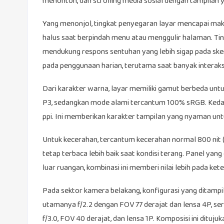
menonton, dan scrolling media sosial dengan tampilan 
Yang menonjol, tingkat penyegaran layar mencapai ma
halus saat berpindah menu atau menggulir halaman. T
mendukung respons sentuhan yang lebih sigap pada ske
pada penggunaan harian, terutama saat banyak interaksi
Dari karakter warna, layar memiliki gamut berbeda un
P3, sedangkan mode alami tercantum 100% sRGB. Kedal
ppi. Ini memberikan karakter tampilan yang nyaman untu
Untuk kecerahan, tercantum kecerahan normal 800 nit (t
tetap terbaca lebih baik saat kondisi terang. Panel yan
luar ruangan, kombinasi ini memberi nilai lebih pada ket
Pada sektor kamera belakang, konfigurasi yang ditampi
utamanya f/2.2 dengan FOV 77 derajat dan lensa 4P, 
f/3.0, FOV 40 derajat, dan lensa 1P. Komposisi ini ditu