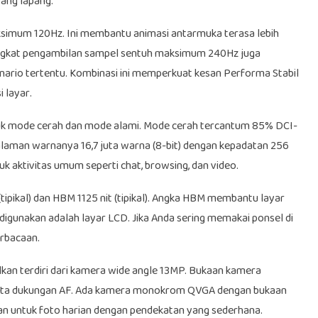
yang lapang.
ksimum 120Hz. Ini membantu animasi antarmuka terasa lebih
ingkat pengambilan sampel sentuh maksimum 240Hz juga
nario tertentu. Kombinasi ini memperkuat kesan Performa Stabil
 layar.
tuk mode cerah dan mode alami. Mode cerah tercantum 85% DCI-
aman warnanya 16,7 juta warna (8-bit) dengan kepadatan 256
k aktivitas umum seperti chat, browsing, dan video.
ipikal) dan HBM 1125 nit (tipikal). Angka HBM membantu layar
g digunakan adalah layar LCD. Jika Anda sering memakai ponsel di
erbacaan.
lkan terdiri dari kamera wide angle 13MP. Bukaan kamera
serta dukungan AF. Ada kamera monokrom QVGA dengan bukaan
jukan untuk foto harian dengan pendekatan yang sederhana.