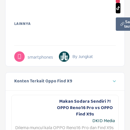
Sa
LAINNYA
tau
By Jungkat
smartphones
Konten Terkait Oppo Find X9
Makan Sodara Sendiri ?!
OPPO Reno16 Pro vs OPPO
Find X9s
DKID Media
Dilema muncul kala OPPO Reno16 Pro dan Find X9s