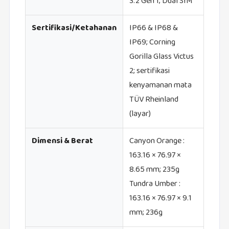
3.2 Gen 1; Dual SIM
Sertifikasi/Ketahanan
IP66 & IP68 &
IP69; Corning
Gorilla Glass Victus
2; sertifikasi
kenyamanan mata
TÜV Rheinland
(layar)
Dimensi & Berat
Canyon Orange :
163.16 × 76.97 ×
8.65 mm; 235g
Tundra Umber :
163.16 × 76.97 × 9.1
mm; 236g