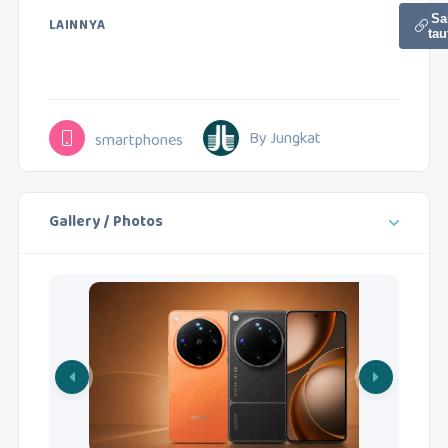
Sa
LAINNYA
tau
By Jungkat
smartphones
Gallery / Photos