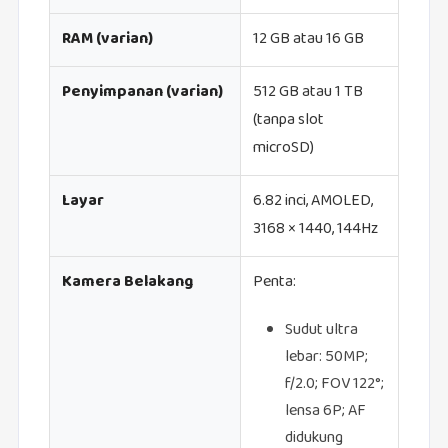
RAM (varian)
12 GB atau 16 GB
Penyimpanan (varian)
512 GB atau 1 TB
(tanpa slot
microSD)
Layar
6.82 inci, AMOLED,
3168 × 1440, 144Hz
Kamera Belakang
Penta:
Sudut ultra
lebar: 50MP;
f/2.0; FOV 122°;
lensa 6P; AF
didukung