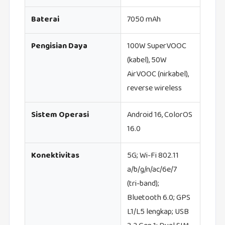
Baterai
7050 mAh
Pengisian Daya
100W SuperVOOC
(kabel), 50W
AirVOOC (nirkabel),
reverse wireless
Sistem Operasi
Android 16, ColorOS
16.0
Konektivitas
5G; Wi‑Fi 802.11
a/b/g/n/ac/6e/7
(tri‑band);
Bluetooth 6.0; GPS
L1/L5 lengkap; USB