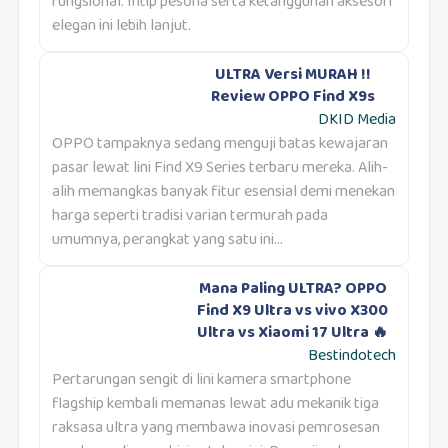
fungsional. Intip pesona serta ketangguhan aksesori
elegan ini lebih lanjut.
ULTRA Versi MURAH !!
Review OPPO Find X9s
DKID Media
OPPO tampaknya sedang menguji batas kewajaran
pasar lewat lini Find X9 Series terbaru mereka. Alih-
alih memangkas banyak fitur esensial demi menekan
harga seperti tradisi varian termurah pada
umumnya, perangkat yang satu ini...
Mana Paling ULTRA? OPPO
Find X9 Ultra vs vivo X300
Ultra vs Xiaomi 17 Ultra 🔥
Bestindotech
Pertarungan sengit di lini kamera smartphone
flagship kembali memanas lewat adu mekanik tiga
raksasa ultra yang membawa inovasi pemrosesan