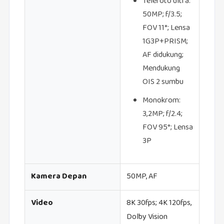
Telefoto ultra:
50MP; f/3.5;
FOV 11°; Lensa
1G3P+PRISM;
AF didukung;
Mendukung
OIS 2 sumbu
Monokrom:
3,2MP; f/2.4;
FOV 95°; Lensa
3P
Kamera Depan
50MP, AF
Video
8K 30fps; 4K 120fps,
Dolby Vision