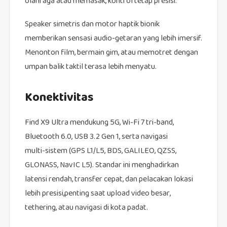
olahraga atau memasak, kontrol tetap presisi.
Speaker simetris dan motor haptik bionik
memberikan sensasi audio-getaran yang lebih imersif.
Menonton film, bermain gim, atau memotret dengan
umpan balik taktil terasa lebih menyatu.
Konektivitas
Find X9 Ultra mendukung 5G, Wi‑Fi 7 tri‑band,
Bluetooth 6.0, USB 3.2 Gen 1, serta navigasi
multi‑sistem (GPS L1/L5, BDS, GALILEO, QZSS,
GLONASS, NavIC L5). Standar ini menghadirkan
latensi rendah, transfer cepat, dan pelacakan lokasi
lebih presisi,penting saat upload video besar,
tethering, atau navigasi di kota padat.