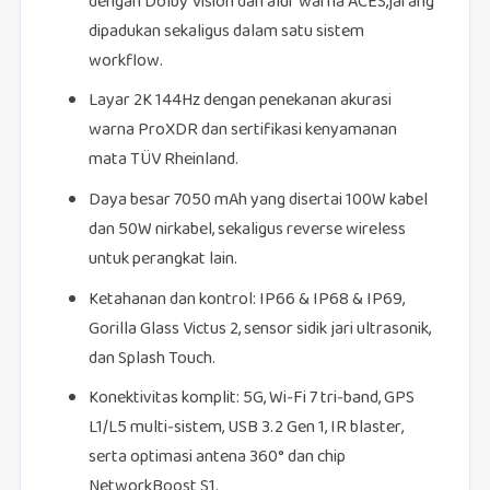
dengan Dolby Vision dan alur warna ACES,jarang
dipadukan sekaligus dalam satu sistem
workflow.
Layar 2K 144Hz dengan penekanan akurasi
warna ProXDR dan sertifikasi kenyamanan
mata TÜV Rheinland.
Daya besar 7050 mAh yang disertai 100W kabel
dan 50W nirkabel, sekaligus reverse wireless
untuk perangkat lain.
Ketahanan dan kontrol: IP66 & IP68 & IP69,
Gorilla Glass Victus 2, sensor sidik jari ultrasonik,
dan Splash Touch.
Konektivitas komplit: 5G, Wi‑Fi 7 tri‑band, GPS
L1/L5 multi‑sistem, USB 3.2 Gen 1, IR blaster,
serta optimasi antena 360° dan chip
NetworkBoost S1.