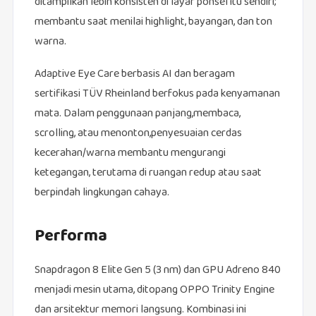
ditampilkan lebih konsisten di layar ponsel itu sendiri;
membantu saat menilai highlight, bayangan, dan ton
warna.
Adaptive Eye Care berbasis AI dan beragam
sertifikasi TÜV Rheinland berfokus pada kenyamanan
mata. Dalam penggunaan panjang,membaca,
scrolling, atau menonton,penyesuaian cerdas
kecerahan/warna membantu mengurangi
ketegangan, terutama di ruangan redup atau saat
berpindah lingkungan cahaya.
Performa
Snapdragon 8 Elite Gen 5 (3 nm) dan GPU Adreno 840
menjadi mesin utama, ditopang OPPO Trinity Engine
dan arsitektur memori langsung. Kombinasi ini