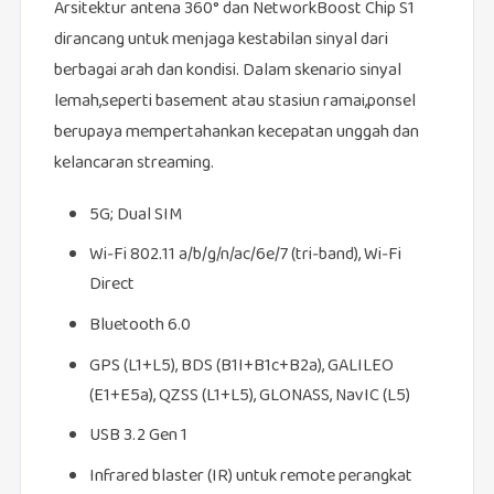
Arsitektur antena 360° dan NetworkBoost Chip S1
dirancang untuk menjaga kestabilan sinyal dari
berbagai arah dan kondisi. Dalam skenario sinyal
lemah,seperti basement atau stasiun ramai,ponsel
berupaya mempertahankan kecepatan unggah dan
kelancaran streaming.
5G; Dual SIM
Wi‑Fi 802.11 a/b/g/n/ac/6e/7 (tri‑band), Wi‑Fi
Direct
Bluetooth 6.0
GPS (L1+L5), BDS (B1I+B1c+B2a), GALILEO
(E1+E5a), QZSS (L1+L5), GLONASS, NavIC (L5)
USB 3.2 Gen 1
Infrared blaster (IR) untuk remote perangkat