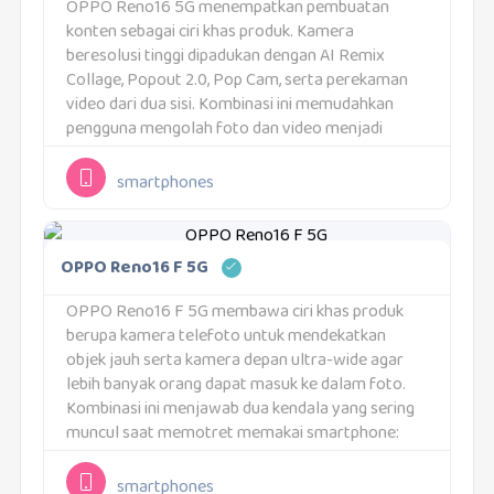
OPPO Reno16 5G menempatkan pembuatan
konten sebagai ciri khas produk. Kamera
beresolusi tinggi dipadukan dengan AI Remix
Collage, Popout 2.0, Pop Cam, serta perekaman
video dari dua sisi. Kombinasi ini memudahkan
pengguna mengolah foto dan video menjadi
konten yang lebih ekspresif tanpa harus
memindahkannya ke aplikasi penyuntingan
smartphones
terpisah. Daya tariknya...
OPPO Reno16 F 5G
OPPO Reno16 F 5G membawa ciri khas produk
berupa kamera telefoto untuk mendekatkan
objek jauh serta kamera depan ultra-wide agar
lebih banyak orang dapat masuk ke dalam foto.
Kombinasi ini menjawab dua kendala yang sering
muncul saat memotret memakai smartphone:
posisi subjek terlalu jauh dan bidang pandang
kamera depan terlalu...
smartphones