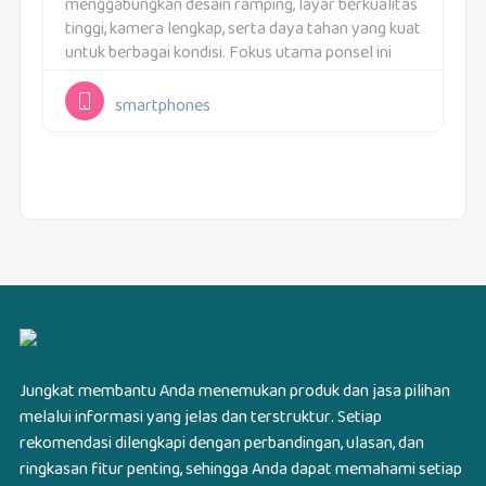
menggabungkan desain ramping, layar berkualitas
tinggi, kamera lengkap, serta daya tahan yang kuat
untuk berbagai kondisi. Fokus utama ponsel ini
adalah memberikan pengalaman seimbang antara
performa, fotografi, dan kenyamanan
smartphones
penggunaan.Desain dan DimensiOPPO Reno14...
Jungkat membantu Anda menemukan produk dan jasa pilihan
melalui informasi yang jelas dan terstruktur. Setiap
rekomendasi dilengkapi dengan perbandingan, ulasan, dan
ringkasan fitur penting, sehingga Anda dapat memahami setiap