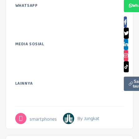
WHATSAPP
Wh
MEDIA SOSIAL
Sa
LAINNYA
tau
By Jungkat
smartphones