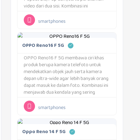
video dari dua sisi. Kombinasi ini
memudahkan pengguna mengolah foto
dan video menjadi konten yang lebih
smartphones
ekspresif tanpa harus memindahkannya
ke aplikasi penyuntingan terpisah. Daya
tariknya...
OPPO Reno16 F 5G
OPPO Reno16 F 5G membawa ciri khas
produk berupa kamera telefoto untuk
mendekatkan objek jauh serta kamera
depan ultra-wide agar lebih banyak orang
dapat masuk ke dalam foto. Kombinasi ini
menjawab dua kendala yang sering
muncul saat memotret memakai
smartphone: posisi subjek terlalu jauh dan
smartphones
bidang pandang kamera depan terlalu...
Oppo Reno 14 F 5G