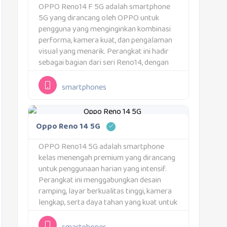
OPPO Reno14 F 5G adalah smartphone
5G yang dirancang oleh OPPO untuk
pengguna yang menginginkan kombinasi
performa, kamera kuat, dan pengalaman
visual yang menarik. Perangkat ini hadir
sebagai bagian dari seri Reno14, dengan
fokus pada fotografi, layar halus, serta
daya tahan baterai yang kuat.Varian RAM
smartphones
dan PenyimpananOPPO Reno14 F 5G...
Oppo Reno 14 5G
OPPO Reno14 5G adalah smartphone
kelas menengah premium yang dirancang
untuk penggunaan harian yang intensif.
Perangkat ini menggabungkan desain
ramping, layar berkualitas tinggi, kamera
lengkap, serta daya tahan yang kuat untuk
berbagai kondisi. Fokus utama ponsel ini
adalah memberikan pengalaman