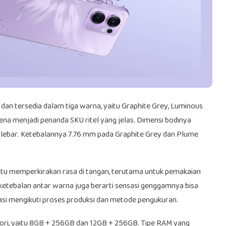
n tersedia dalam tiga warna, yaitu Graphite Grey, Luminous
rena menjadi penanda SKU ritel yang jelas. Dimensi bodinya
 lebar. Ketebalannya 7.76 mm pada Graphite Grey dan Plume
ntu memperkirakan rasa di tangan, terutama untuk pemakaian
etebalan antar warna juga berarti sensasi genggamnya bisa
asi mengikuti proses produksi dan metode pengukuran.
mori, yaitu 8GB + 256GB dan 12GB + 256GB. Tipe RAM yang