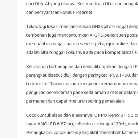
dari fitur AI yang dibawa. Ketersediaan fitur dan peng
dan persyaratan koneksi internet.
Teknologi lokasi mencantumkan GNSS pita tunggal deng
tambahan juga mencantumkan A-GPS, penentuan posisi WL
membantu navigasi harian seperti peta, ojek online, da
adalah pita tunggal, fokusnya ada pada kompatibilitas si
Ketahanan terhadap air dan debu ditonjolkan dengan I
perangkat disebut diuji dengan peringkat IP69, IP68, d
terkontrol. Rincian uji juga menyebut kemampuan menah
pengujian perendaman pada kedalaman 2 meter dalam ko
permanen dan dapat menurun seiring pemakaian.
Cocok untuk siapa dan alasannya: OPPO Reno13 F 5G c
layar AMOLED 6.67 inci, refresh rate hingga 120Hz, dan
Perangkat ini cocok untuk yang aktif memotret karen