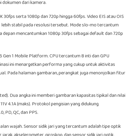
i dokumen dari kamera.
30fps serta 1080p dan 720p hingga 60fps. Video EIS atau OIS
lebih stabil pada resolusi tersebut. Mode slo-mo tercantum
ra depan mencantumkan 1080p 30fps sebagai default dan 720p
 Gen 1 Mobile Platform. CPU tercantum 8 inti dan GPU
asi ini menargetkan performa yang cukup untuk aktivitas
kasual. Pada halaman gambaran, perangkat juga menonjolkan fitur
d). Dua angka ini memberi gambaran kapasitas tipikal dan nilai
11V 4.1A (maks). Protokol pengisian yang didukung
 PD, QC, dan PPS.
alan wajah. Sensor sidik jari yang tercantum adalah tipe optik
jarak, akselerometer, giroskop, dan sensor sidik jari optik.