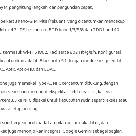
ayar, penghitung langkah, dan penguncian cepat.
ipe kartu nano-SIM. Pita frekuensi yang dicantumkan mencakup
uk 4G LTE, tercantum FDD band 1/3/5/8 dan TDD band 40.
 termasuk Wi-Fi 5 (802.11ac) serta 802.11b/g/a/n. Konfigurasi
 dicantumkan adalah Bluetooth 5.1 dengan mode energi rendah.
C, Aptx, Aptx-HD, dan LDAC.
hone juga memakai Type-C. NFC tercantum didukung, dengan
i seperti ini membuat ekspektasi lebih realistis, karena
tentu. Jika NFC dipakai untuk kebutuhan rutin seperti akses atau
vasi tetap penting.
si ini berpengaruh pada tampilan antarmuka, fitur, dan
gkat juga menonjolkan integrasi Google Gemini sebagai bagian