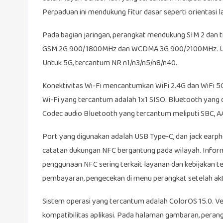
Perpaduan ini mendukung fitur dasar seperti orientasi l
Pada bagian jaringan, perangkat mendukung SIM 2 dan t
GSM 2G 900/1800MHz dan WCDMA 3G 900/2100MHz. Unt
Untuk 5G, tercantum NR n1/n3/n5/n8/n40.
Konektivitas Wi-Fi mencantumkan WiFi 2.4G dan WiFi 5G,
Wi-Fi yang tercantum adalah 1x1 SISO. Bluetooth yang
Codec audio Bluetooth yang tercantum meliputi SBC, AA
Port yang digunakan adalah USB Type-C, dan jack earp
catatan dukungan NFC bergantung pada wilayah. Informas
penggunaan NFC sering terkait layanan dan kebijakan ter
pembayaran, pengecekan di menu perangkat setelah akti
Sistem operasi yang tercantum adalah ColorOS 15.0. Ver
kompatibilitas aplikasi. Pada halaman gambaran, peran