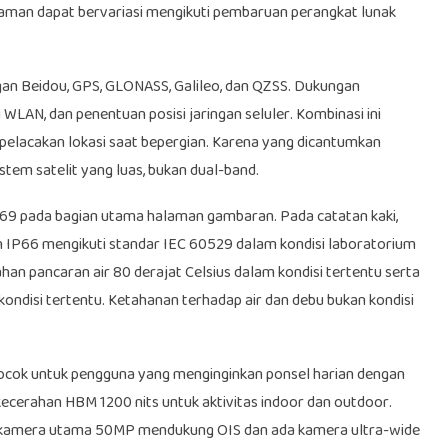
alaman dapat bervariasi mengikuti pembaruan perangkat lunak
an Beidou, GPS, GLONASS, Galileo, dan QZSS. Dukungan
AN, dan penentuan posisi jaringan seluler. Kombinasi ini
n pelacakan lokasi saat bepergian. Karena yang dicantumkan
stem satelit yang luas, bukan dual-band.
P69 pada bagian utama halaman gambaran. Pada catatan kaki,
an IP66 mengikuti standar IEC 60529 dalam kondisi laboratorium
an pancaran air 80 derajat Celsius dalam kondisi tertentu serta
ndisi tertentu. Ketahanan terhadap air dan debu bukan kondisi
ocok untuk pengguna yang menginginkan ponsel harian dengan
 kecerahan HBM 1200 nits untuk aktivitas indoor dan outdoor.
a kamera utama 50MP mendukung OIS dan ada kamera ultra-wide