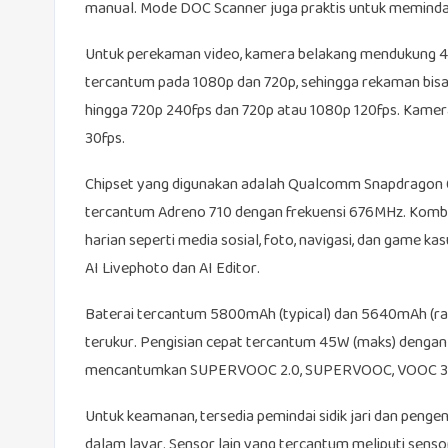
manual. Mode DOC Scanner juga praktis untuk meminda
Untuk perekaman video, kamera belakang mendukung 4K 
tercantum pada 1080p dan 720p, sehingga rekaman bisa 
hingga 720p 240fps dan 720p atau 1080p 120fps. Kame
30fps.
Chipset yang digunakan adalah Qualcomm Snapdragon 6
tercantum Adreno 710 dengan frekuensi 676MHz. Kombin
harian seperti media sosial, foto, navigasi, dan game 
AI Livephoto dan AI Editor.
Baterai tercantum 5800mAh (typical) dan 5640mAh (rate
terukur. Pengisian cepat tercantum 45W (maks) dengan 
mencantumkan SUPERVOOC 2.0, SUPERVOOC, VOOC 3.0,
Untuk keamanan, tersedia pemindai sidik jari dan pengen
dalam layar. Sensor lain yang tercantum meliputi sensor 