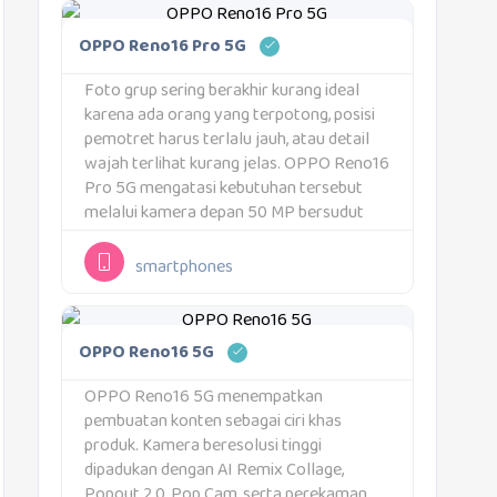
OPPO Reno16 Pro 5G
Foto grup sering berakhir kurang ideal
karena ada orang yang terpotong, posisi
pemotret harus terlalu jauh, atau detail
wajah terlihat kurang jelas. OPPO Reno16
Pro 5G mengatasi kebutuhan tersebut
melalui kamera depan 50 MP bersudut
pandang 100 derajat. Ciri khas produk ini
membuat lebih banyak orang dapat
smartphones
masuk ke dalam...
OPPO Reno16 5G
OPPO Reno16 5G menempatkan
pembuatan konten sebagai ciri khas
produk. Kamera beresolusi tinggi
dipadukan dengan AI Remix Collage,
Popout 2.0, Pop Cam, serta perekaman