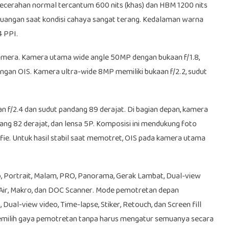
Kecerahan normal tercantum 600 nits (khas) dan HBM 1200 nits
 ruangan saat kondisi cahaya sangat terang. Kedalaman warna
4 PPI.
 kamera. Kamera utama wide angle 50MP dengan bukaan f/1.8,
ungan OIS. Kamera ultra-wide 8MP memiliki bukaan f/2.2, sudut
f/2.4 dan sudut pandang 89 derajat. Di bagian depan, kamera
ang 82 derajat, dan lensa 5P. Komposisi ini mendukung foto
lfie. Untuk hasil stabil saat memotret, OIS pada kamera utama
 Portrait, Malam, PRO, Panorama, Gerak Lambat, Dual-view
h Air, Makro, dan DOC Scanner. Mode pemotretan depan
ual-view video, Time-lapse, Stiker, Retouch, dan Screen fill
milih gaya pemotretan tanpa harus mengatur semuanya secara