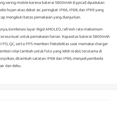
yang sering mobile karena baterai 5800mAh (typical) dipadukan
ndisi hujan atau dekat air, peringkat IP66, IP68, dan IP69 yang
p mengikuti batas pemakaian yang dianjurkan.
asnya, kombinasi layar Rigid AMOLED, refresh rate maksimum
terasa kuat untuk pemakaian harian. Kapasitas baterai 5800mAh
l PD, QC, serta PPS memberi fleksibilitas saat memakai charger
ri nilai tambah untuk foto yang lebih stabil, terutama di
itonjolkan, ditambah catatan IP68 dan IP66, menjadi pembeda
air dan debu.