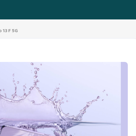
 13 F 5G