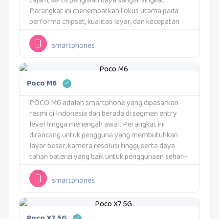
tajam, serta pengisian daya sangat singkat.
Perangkat ini menempatkan fokus utama pada
performa chipset, kualitas layar, dan kecepatan
pengisian daya. POCO F6 dirancang untuk
penggunaan intensif seperti gaming, multitasking,
smartphones
dan konsumsi...
Poco M6
POCO M6 adalah smartphone yang dipasarkan
resmi di Indonesia dan berada di segmen entry
level hingga menengah awal. Perangkat ini
dirancang untuk pengguna yang membutuhkan
layar besar, kamera resolusi tinggi, serta daya
tahan baterai yang baik untuk penggunaan sehari-
hari. Fokus utama POCO M6 adalah fungsionalitas
dan kemudahan penggunaan. Seluruh spesifikasi...
smartphones
Poco X7 5G