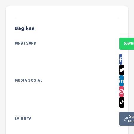
Bagikan
WHATSAPP
Wh
MEDIA SOSIAL
Sa
LAINNYA
tau