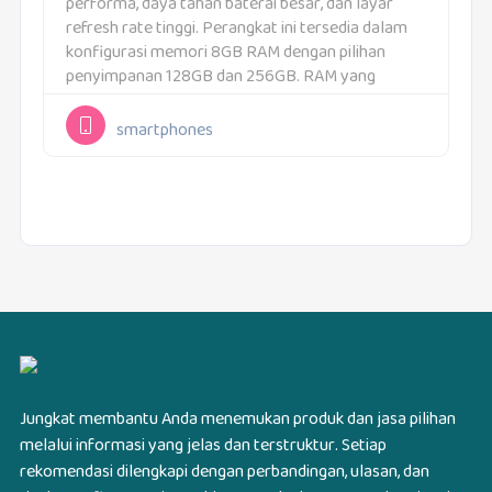
performa, daya tahan baterai besar, dan layar
refresh rate tinggi. Perangkat ini tersedia dalam
konfigurasi memori 8GB RAM dengan pilihan
penyimpanan 128GB dan 256GB. RAM yang
digunakan adalah LPDDR4X dan penyimpanan
menggunakan UFS 2.2. Konfigurasi...
smartphones
Jungkat membantu Anda menemukan produk dan jasa pilihan
melalui informasi yang jelas dan terstruktur. Setiap
rekomendasi dilengkapi dengan perbandingan, ulasan, dan