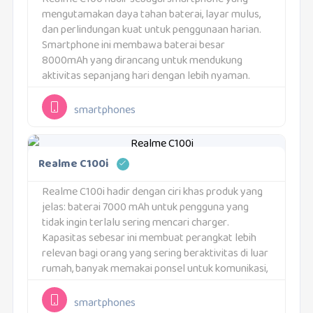
mengutamakan daya tahan baterai, layar mulus,
dan perlindungan kuat untuk penggunaan harian.
Smartphone ini membawa baterai besar
8000mAh yang dirancang untuk mendukung
aktivitas sepanjang hari dengan lebih nyaman.
Layar 120Hz membuat pengalaman penggunaan
terasa lebih responsif saat scrolling maupun
smartphones
bermain game. Desain tangguh dan...
Realme C100i
Realme C100i hadir dengan ciri khas produk yang
jelas: baterai 7000 mAh untuk pengguna yang
tidak ingin terlalu sering mencari charger.
Kapasitas sebesar ini membuat perangkat lebih
relevan bagi orang yang sering beraktivitas di luar
rumah, banyak memakai ponsel untuk komunikasi,
atau membutuhkan daya yang lebih lega untuk
rutinitas harian....
smartphones