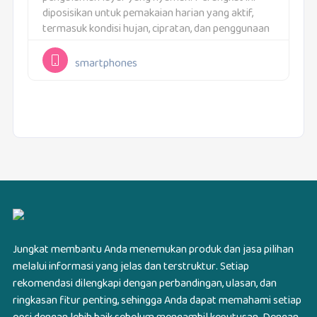
diposisikan untuk pemakaian harian yang aktif,
termasuk kondisi hujan, cipratan, dan penggunaan
di luar ruangan. Realme C75 juga membawa fitur
perangkat lunak yang dibuat praktis...
smartphones
Jungkat membantu Anda menemukan produk dan jasa pilihan
melalui informasi yang jelas dan terstruktur. Setiap
rekomendasi dilengkapi dengan perbandingan, ulasan, dan
ringkasan fitur penting, sehingga Anda dapat memahami setiap