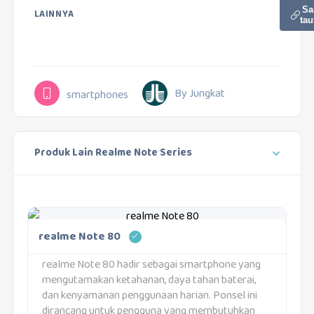
Sa
LAINNYA
tau
By Jungkat
smartphones
Produk Lain Realme Note Series
realme Note 80
realme Note 80 hadir sebagai smartphone yang
mengutamakan ketahanan, daya tahan baterai,
dan kenyamanan penggunaan harian. Ponsel ini
dirancang untuk pengguna yang membutuhkan