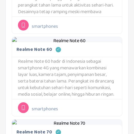
perangkat tahan lama untuk aktivitas sehari-hari.
Desainnya tetap ramping meski membawa
baterai berkapasitas besar. Kombinasi fitur yang
dibawa membuat perangkat ini cocok untuk
smartphones
penggunaan jangka panjang."Tahan Banting,...
Realme Note 60
Realme Note 60 hadir di Indonesia sebagai
smartphone 4G yang menawarkan kombinasi
layar luas, kamera tajam, penyimpanan besar,
serta baterai tahan lama. Perangkat ini dirancang
untuk kebutuhan sehari-hari seperti komunikasi,
media sosial, belajar online, hingga hiburan ringan.
Fokus utamanya adalah memberikan pengalaman
stabil dan nyaman dalam pemakaian jangka
smartphones
panjang.Untuk pasar...
Realme Note 70