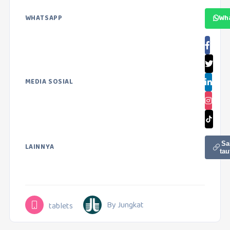
WHATSAPP
Wh
MEDIA SOSIAL
Sa
LAINNYA
tau
By Jungkat
tablets