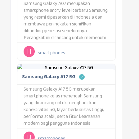
Samsung Galaxy A07 merupakan
smartphone entry level terbaru Samsung
yang resmi dipasarkan di Indonesia dan
membawa peningkatan signifikan
dibanding generasi sebelumnya.
Perangkat ini dirancang untuk memenuhi
kebutuhan pengguna Indonesia yang
menginginkan ponsel harian dengan
smartphones
performa lancar, layar besar, baterai
tahan lama, serta ketahanan ekstra untuk
penggunaan di lapangan. Samsung
Samsung Galaxy A17 5G
memposisikan...
Samsung Galaxy A17 5G merupakan
smartphone kelas menengah Samsung
yang dirancang untuk menghadirkan
konektivitas 5G, layar berkualitas tinggi,
performa stabil, serta fitur keamanan
modern bagi pengguna Indonesia.
Perangkat ini menjadi varian 5G dari lini
Galaxy A17 dan menyasar pengguna yang
smartphones