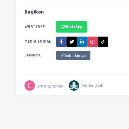
Bagikan
WHATSAPP
WhatsApp
MEDIA SOSIAL
LAINNYA
Salin tautan
By Jungkat
smartphones