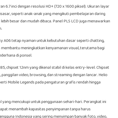
6.7 inci dengan resolusi HD+ (720 x 1600 piksel). Ukuran layar
sasar, seperti anak-anak yang mengikuti pembelajaran daring
 lebih besar dan mudah dibaca. Panel PLS LCD juga menawarkan
n.
y A06 tetap nyaman untuk kebutuhan dasar seperti chatting,
as membantu meningkatkan kenyamanan visual, terutama bagi
derhana di ponsel.
, chipset 12nm yang dikenal stabil di kelas entry-level. Chipset
 panggilan video, browsing, dan streaming dengan lancar. Helio
rti Mobile Legends pada pengaturan grafis rendah hingga
 yang mencukupi untuk penggunaan sehari-hari. Perangkat ini
 dapat menambah kapasitas penyimpanan tanpa harus
 pengguna Indonesia yang sering menyimpan banyak foto, video,