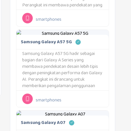
Perangkat ini membawa pendekatan yang
seimbang untuk berbagai kebutuhan
pengguna modern. Samsung
smartphones
menghadirkan pengalaman yang praktis
tanpa mengorbankan fitur
penting.Perangkat ini mengusung konsep
Samsung Galaxy A57 5G
"Galaxy AI, Nightography...
Samsung Galaxy A57 5G hadir sebagai
bagian dari Galaxy A Series yang
membawa pendekatan desain lebih tipis
dengan peningkatan performa dan Galaxy
AI. Perangkat ini dirancang untuk
memberikan pengalaman penggunaan
yang lebih nyaman dalam berbagai
aktivitas harian. Samsung menghadirkan
smartphones
kombinasi fitur yang relevan untuk
kebutuhan pengguna modern.Desain
menjadi salah satu...
Samsung Galaxy A07