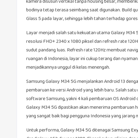
kamera disusun vertikal tanpa housing besar, memberik
bodinya tetap terasa seimbang saat digunakan. Build qua
Glass 5 pada layar, sehingga lebih tahan terhadap gore
Layar menjadi salah satu kekuatan utama Galaxy M34 5G
resolusi FHD+ 2340 x 1080 piksel dan refresh rate 120
sudut pandang luas. Refresh rate 120Hz membuat navigas
ruangan di Indonesia, layar ini cukup terang dan nyaman
menjadikannya unggul di kelas menengah.
Samsung Galaxy M34 5G menjalankan Android 13 dengan
pembaruan ke versi Android yang lebih baru. Salah satu 
software Samsung, yakni 4 kali pembaruan OS Android da
Galaxy M34 5G dipastikan akan menerima pembaruan hing
yang sangat baik bagi pengguna Indonesia yang jarang 
Untuk performa, Galaxy M34 5G ditenagai Samsung Exyn