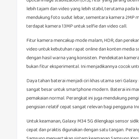
optical image stabilization (OIS), fitur yang jarang d
lebih tajam dan video yang lebih stabil, terutama pad
mendukung foto sudut lebar, sementara kamera 2MP mak
terdapat kamera 13MP untuk selfie dan video call.
Fitur kamera mencakup mode malam, HDR, dan pereka
video untuk kebutuhan rapat online dan konten media
dengan hasil warna yang konsisten. Pendekatan kamera
bukan fitur eksperimental. Ini menjadikannya cocok unt
Daya tahan baterai menjadi ciri khas utama seri Galaxy
sangat besar untuk smartphone modern. Baterai ini m
pemakaian normal. Perangkat ini juga mendukung pengis
pengisian relatif cepat sangat relevan bagi pengguna In
Untuk keamanan, Galaxy M34 5G dilengkapi sensor sidik j
cepat dan praktis digunakan dengan satu tangan. Pera
Samsung menyertakan sistem keamanan Samsung Knox unt