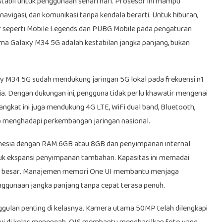
stabil untuk penggunaan sehari hari. Prosesor ini mampu
navigasi, dan komunikasi tanpa kendala berarti. Untuk hiburan,
 seperti Mobile Legends dan PUBG Mobile pada pengaturan
ma Galaxy M34 5G adalah kestabilan jangka panjang, bukan
y M34 5G sudah mendukung jaringan 5G lokal pada frekuensi n1
sia. Dengan dukungan ini, pengguna tidak perlu khawatir mengenai
rangkat ini juga mendukung 4G LTE, WiFi dual band, Bluetooth,
ap menghadapi perkembangan jaringan nasional.
onesia dengan RAM 6GB atau 8GB dan penyimpanan internal
uk ekspansi penyimpanan tambahan. Kapasitas ini memadai
lah besar. Manajemen memori One UI membantu menjaga
nggunaan jangka panjang tanpa cepat terasa penuh.
gulan penting di kelasnya. Kamera utama 50MP telah dilengkapi