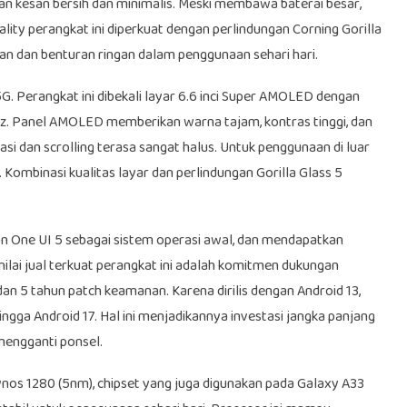
an kesan bersih dan minimalis. Meski membawa baterai besar,
lity perangkat ini diperkuat dengan perlindungan Corning Gorilla
san dan benturan ringan dalam penggunaan sehari hari.
. Perangkat ini dibekali layar 6.6 inci Super AMOLED dengan
Hz. Panel AMOLED memberikan warna tajam, kontras tinggi, dan
i dan scrolling terasa sangat halus. Untuk penggunaan di luar
. Kombinasi kualitas layar dan perlindungan Gorilla Glass 5
 One UI 5 sebagai sistem operasi awal, dan mendapatkan
nilai jual terkuat perangkat ini adalah komitmen dukungan
n 5 tahun patch keamanan. Karena dirilis dengan Android 13,
ga Android 17. Hal ini menjadikannya investasi jangka panjang
mengganti ponsel.
os 1280 (5nm), chipset yang juga digunakan pada Galaxy A33