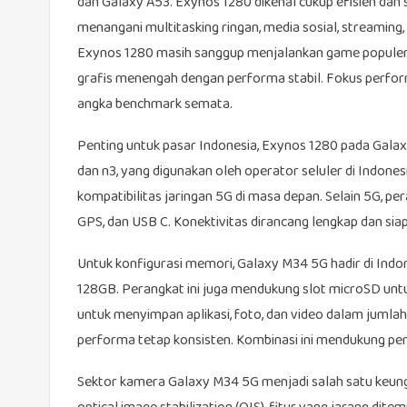
dan Galaxy A53. Exynos 1280 dikenal cukup efisien dan 
menangani multitasking ringan, media sosial, streaming, 
Exynos 1280 masih sanggup menjalankan game populer
grafis menengah dengan performa stabil. Fokus perfor
angka benchmark semata.
Penting untuk pasar Indonesia, Exynos 1280 pada Galax
dan n3, yang digunakan oleh operator seluler di Indone
kompatibilitas jaringan 5G di masa depan. Selain 5G, pe
GPS, dan USB C. Konektivitas dirancang lengkap dan si
Untuk konfigurasi memori, Galaxy M34 5G hadir di Ind
128GB. Perangkat ini juga mendukung slot microSD unt
untuk menyimpan aplikasi, foto, dan video dalam jum
performa tetap konsisten. Kombinasi ini mendukung pe
Sektor kamera Galaxy M34 5G menjadi salah satu keung