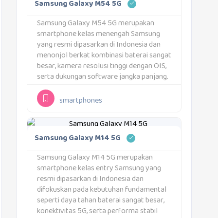
Samsung Galaxy M54 5G
Samsung Galaxy M54 5G merupakan
smartphone kelas menengah Samsung
yang resmi dipasarkan di Indonesia dan
menonjol berkat kombinasi baterai sangat
besar, kamera resolusi tinggi dengan OIS,
serta dukungan software jangka panjang.
Galaxy M54 5G menempati posisi unik di
lini Galaxy M karena membawa spesifikasi
smartphones
yang mendekati seri Galaxy A kelas...
Samsung Galaxy M14 5G
Samsung Galaxy M14 5G merupakan
smartphone kelas entry Samsung yang
resmi dipasarkan di Indonesia dan
difokuskan pada kebutuhan fundamental
seperti daya tahan baterai sangat besar,
konektivitas 5G, serta performa stabil