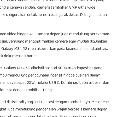
itemui di kelas menengah. OIS membantu menghasilkan foto yang
a kondisi cahaya rendah. Kamera tambahan 8MP ultra wide
ro digunakan untuk pemotretan jarak dekat. Di bagian depan,
man video hingga 4K. Kamera depan juga mendukung perekaman
 sosial. Samsung mengoptimalkan kamera agar mudah digunakan
 Galaxy M34 5G menitikberatkan pada keandalan dan stabilitas,
uk dokumentasi harian.
 M. Galaxy M34 5G dibekali baterai 6000 mAh, kapasitas yang
ampu mendukung penggunaan intensif hingga dua hari dalam
ian daya cepat 25W melalui USB C. Kombinasi baterai besar dan
donesia dengan mobilitas tinggi.
ari di sisi bodi yang terintegrasi dengan tombol daya. Metode ini
ngkat juga mendukung pengenalan wajah berbasis kamera depan.
uk perlindungan data berlapis. Fitur ini penting untuk