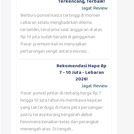
Terkencang, Terbaik!
Jagat Review
Berburu ponsel kasta tertinggi di momen
Lebaran selalu menghadirkan dilema
tersendiri, terutama saat anggaran di atas
Rp 10 juta sudah berada di genggaman.
Pasar premium kali ini menyajikan
pertarungan sengit antara inovasi...
Rekomendasi Hape Rp
7 - 10 Juta - Lebaran
2026!
Jagat Review
Pasar ponsel pintar di rentang harga Rp 7
hingga 10 juta tahun ini membawa kejutan
yang tak terduga, di mana peta persaingan
justru terasa kurang bergairah akibat
fenomena kenaikan kelas dari perangkat
menengah atas. Di tengah...