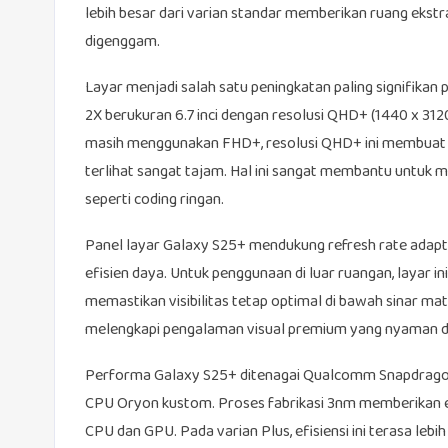
lebih besar dari varian standar memberikan ruang ekstr
digenggam.
Layar menjadi salah satu peningkatan paling signifikan
2X berukuran 6.7 inci dengan resolusi QHD+ (1440 x 312
masih menggunakan FHD+, resolusi QHD+ ini membuat ke
terlihat sangat tajam. Hal ini sangat membantu untuk 
seperti coding ringan.
Panel layar Galaxy S25+ mendukung refresh rate adapt
efisien daya. Untuk penggunaan di luar ruangan, layar ini
memastikan visibilitas tetap optimal di bawah sinar m
melengkapi pengalaman visual premium yang nyaman di
Performa Galaxy S25+ ditenagai Qualcomm Snapdragon 8
CPU Oryon kustom. Proses fabrikasi 3nm memberikan ef
CPU dan GPU. Pada varian Plus, efisiensi ini terasa le