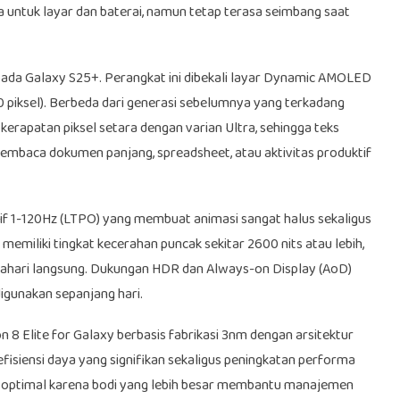
a untuk layar dan baterai, namun tetap terasa seimbang saat
 pada Galaxy S25+. Perangkat ini dibekali layar Dynamic AMOLED
0 piksel). Berbeda dari generasi sebelumnya yang terkadang
rapatan piksel setara dengan varian Ultra, sehingga teks
membaca dokumen panjang, spreadsheet, atau aktivitas produktif
if 1-120Hz (LTPO) yang membuat animasi sangat halus sekaligus
 memiliki tingkat kecerahan puncak sekitar 2600 nits atau lebih,
atahari langsung. Dukungan HDR dan Always-on Display (AoD)
gunakan sepanjang hari.
 Elite for Galaxy berbasis fabrikasi 3nm dengan arsitektur
isiensi daya yang signifikan sekaligus peningkatan performa
bih optimal karena bodi yang lebih besar membantu manajemen