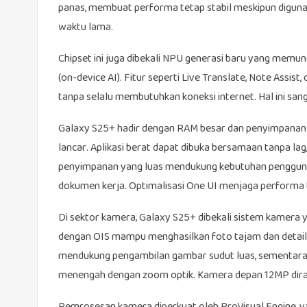
panas, membuat performa tetap stabil meskipun digunaka
waktu lama.
Chipset ini juga dibekali NPU generasi baru yang memun
(on-device AI). Fitur seperti Live Translate, Note Assis
tanpa selalu membutuhkan koneksi internet. Hal ini sang
Galaxy S25+ hadir dengan RAM besar dan penyimpanan i
lancar. Aplikasi berat dapat dibuka bersamaan tanpa lag,
penyimpanan yang luas mendukung kebutuhan pengguna y
dokumen kerja. Optimalisasi One UI menjaga performa t
Di sektor kamera, Galaxy S25+ dibekali sistem kamera 
dengan OIS mampu menghasilkan foto tajam dan detail
mendukung pengambilan gambar sudut luas, sementar
menengah dengan zoom optik. Kamera depan 12MP diranc