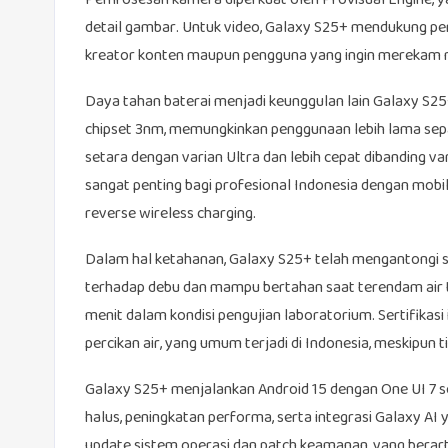
Pemrosesan kamera diperkuat oleh ProVisual Engine, ya
detail gambar. Untuk video, Galaxy S25+ mendukung per
kreator konten maupun pengguna yang ingin merekam m
Daya tahan baterai menjadi keunggulan lain Galaxy S25+
chipset 3nm, memungkinkan penggunaan lebih lama sep
setara dengan varian Ultra dan lebih cepat dibanding var
sangat penting bagi profesional Indonesia dengan mobilita
reverse wireless charging.
Dalam hal ketahanan, Galaxy S25+ telah mengantongi ser
terhadap debu dan mampu bertahan saat terendam air 
menit dalam kondisi pengujian laboratorium. Sertifikas
percikan air, yang umum terjadi di Indonesia, meskipun 
Galaxy S25+ menjalankan Android 15 dengan One UI 7 s
halus, peningkatan performa, serta integrasi Galaxy A
update sistem operasi dan patch keamanan, yang berar