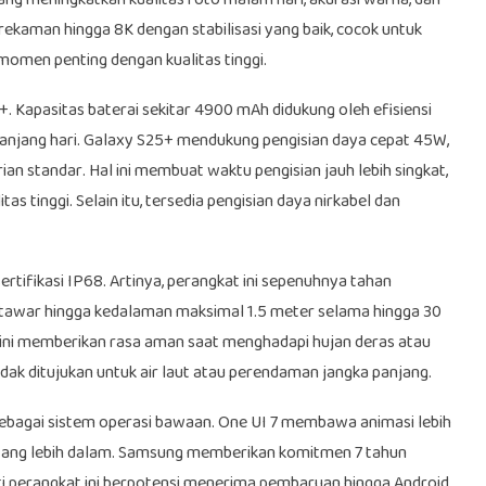
ng meningkatkan kualitas foto malam hari, akurasi warna, dan
ekaman hingga 8K dengan stabilisasi yang baik, cocok untuk
omen penting dengan kualitas tinggi.
. Kapasitas baterai sekitar 4900 mAh didukung oleh efisiensi
anjang hari. Galaxy S25+ mendukung pengisian daya cepat 45W,
ian standar. Hal ini membuat waktu pengisian jauh lebih singkat,
s tinggi. Selain itu, tersedia pengisian daya nirkabel dan
tifikasi IP68. Artinya, perangkat ini sepenuhnya tahan
tawar hingga kedalaman maksimal 1.5 meter selama hingga 30
i ini memberikan rasa aman saat menghadapi hujan deras atau
tidak ditujukan untuk air laut atau perendaman jangka panjang.
ebagai sistem operasi bawaan. One UI 7 membawa animasi lebih
I yang lebih dalam. Samsung memberikan komitmen 7 tahun
ti perangkat ini berpotensi menerima pembaruan hingga Android