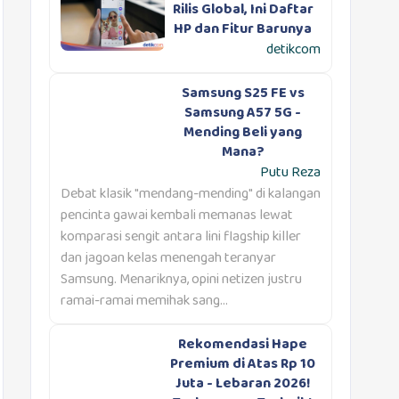
Rilis Global, Ini Daftar
HP dan Fitur Barunya
detikcom
Samsung S25 FE vs
Samsung A57 5G -
Mending Beli yang
Mana?
Putu Reza
Debat klasik "mendang-mending" di kalangan
pencinta gawai kembali memanas lewat
komparasi sengit antara lini flagship killer
dan jagoan kelas menengah teranyar
Samsung. Menariknya, opini netizen justru
ramai-ramai memihak sang...
Rekomendasi Hape
Premium di Atas Rp 10
Juta - Lebaran 2026!