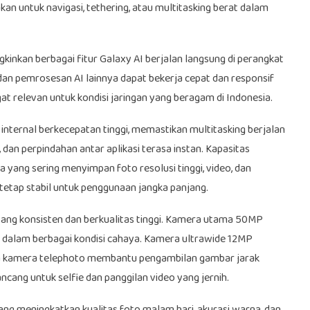
n untuk navigasi, tethering, atau multitasking berat dalam
gkinkan berbagai fitur Galaxy AI berjalan langsung di perangkat
t, dan pemrosesan AI lainnya dapat bekerja cepat dan responsif
at relevan untuk kondisi jaringan yang beragam di Indonesia.
nternal berkecepatan tinggi, memastikan multitasking berjalan
 dan perpindahan antar aplikasi terasa instan. Kapasitas
ang sering menyimpan foto resolusi tinggi, video, dan
etap stabil untuk penggunaan jangka panjang.
yang konsisten dan berkualitas tinggi. Kamera utama 50MP
 dalam berbagai kondisi cahaya. Kamera ultrawide 12MP
a kamera telephoto membantu pengambilan gambar jarak
ang untuk selfie dan panggilan video yang jernih.