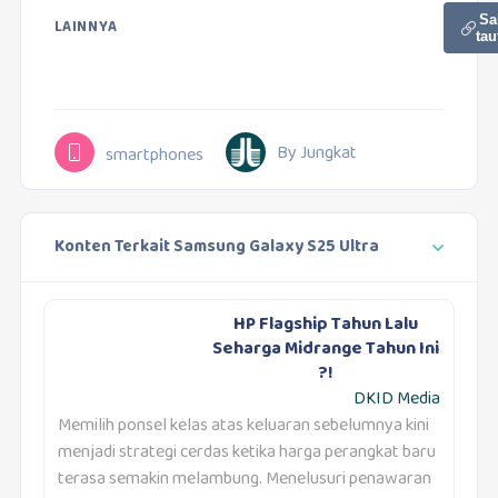
Sa
LAINNYA
tau
By Jungkat
smartphones
Konten Terkait Samsung Galaxy S25 Ultra
HP Flagship Tahun Lalu
Seharga Midrange Tahun Ini
?!
DKID Media
Memilih ponsel kelas atas keluaran sebelumnya kini
menjadi strategi cerdas ketika harga perangkat baru
terasa semakin melambung. Menelusuri penawaran