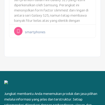
seri premium dalam lini Galaxy S25 yang resmi
diperkenalkan oleh Samsung. Perangkat ini
menonjolkan form factor slimmest dan ringan di
antara seri Galaxy S25, namun tetap membawa
banyak fitur kelas atas yang identik dengan
flagship modern. Spesifikasi dan desainnya
dirancang untuk pengguna Indonesia...
smartphones
Jungkat membantu Anda menemukan produk dan jasa pilihan
melalui informasi yang jelas dan terstruktur. Setiap