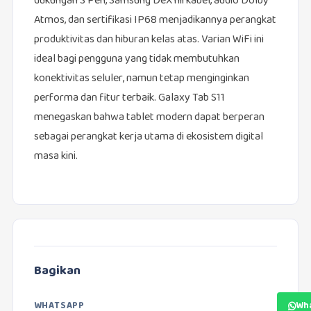
dukungan S Pen, Samsung DeX nirkabel, audio Dolby
Atmos, dan sertifikasi IP68 menjadikannya perangkat
produktivitas dan hiburan kelas atas. Varian WiFi ini
ideal bagi pengguna yang tidak membutuhkan
konektivitas seluler, namun tetap menginginkan
performa dan fitur terbaik. Galaxy Tab S11
menegaskan bahwa tablet modern dapat berperan
sebagai perangkat kerja utama di ekosistem digital
masa kini.
Bagikan
WHATSAPP
Wh