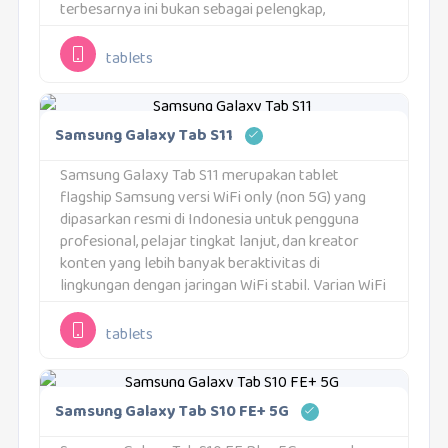
terbesarnya ini bukan sebagai pelengkap,
melainkan pengganti mutlak untuk eksekusi
multitasking berat—memungkinkan sinkronisasi
tablets
alur kerja, pengelolaan data kompleks, dan...
Samsung Galaxy Tab S11
Samsung Galaxy Tab S11 merupakan tablet
flagship Samsung versi WiFi only (non 5G) yang
dipasarkan resmi di Indonesia untuk pengguna
profesional, pelajar tingkat lanjut, dan kreator
konten yang lebih banyak beraktivitas di
lingkungan dengan jaringan WiFi stabil. Varian WiFi
ini membawa hampir seluruh keunggulan teknis
seri Tab S11, namun tanpa...
tablets
Samsung Galaxy Tab S10 FE+ 5G