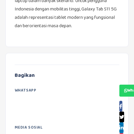
laptop dalam banyak skenario. Untuk pengguna
Indonesia dengan mobilitas tinggi, Galaxy Tab S11 5G
adalah representasi tablet modern yang fungsional
dan berorientasi masa depan.
Bagikan
WHATSAPP
Wh
MEDIA SOSIAL