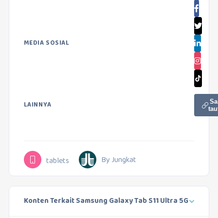
MEDIA SOSIAL
Sa
LAINNYA
tau
By Jungkat
tablets
Konten Terkait Samsung Galaxy Tab S11 Ultra 5G