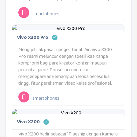
khusus untuk memenuhi standar tinggi para
kreator konten digital. Vivo secara brilian
smartphones
memadukan ketajaman sensor kamera...
Vivo X300 Pro
Menggebrak pasar gadget Tanah Air, Vivo X300
Pro resmi meluncur dengan spesifikasi tanpa
kompromi bagi para kreator konten maupun
pencinta game. Ponsel premium ini
mengedepankan kemampuan lensa beresolusi
tinggi, fitur perekaman video kelas profesional,
serta tenaga dapur pacu tingkat atas. Khusus
untuk konsumen di Indonesia, perangkat ini
smartphones
dibekali konfigurasi memori...
Vivo X200
Vivo X200 hadir sebagai "Flagship dengan Kamera