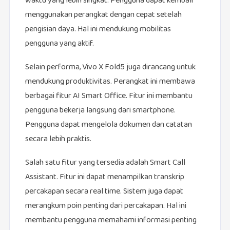
waktu yang lebih singkat. Pengguna dapat kembali
menggunakan perangkat dengan cepat setelah
pengisian daya. Hal ini mendukung mobilitas
pengguna yang aktif.
Selain performa, Vivo X Fold5 juga dirancang untuk
mendukung produktivitas. Perangkat ini membawa
berbagai fitur AI Smart Office. Fitur ini membantu
pengguna bekerja langsung dari smartphone.
Pengguna dapat mengelola dokumen dan catatan
secara lebih praktis.
Salah satu fitur yang tersedia adalah Smart Call
Assistant. Fitur ini dapat menampilkan transkrip
percakapan secara real time. Sistem juga dapat
merangkum poin penting dari percakapan. Hal ini
membantu pengguna memahami informasi penting