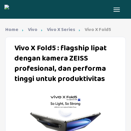
Home
Vivo
Vivo X Series
Vivo X Fold5
Vivo X Fold5
: flagship lipat
dengan kamera ZEISS
profesional, dan performa
tinggi untuk produktivitas