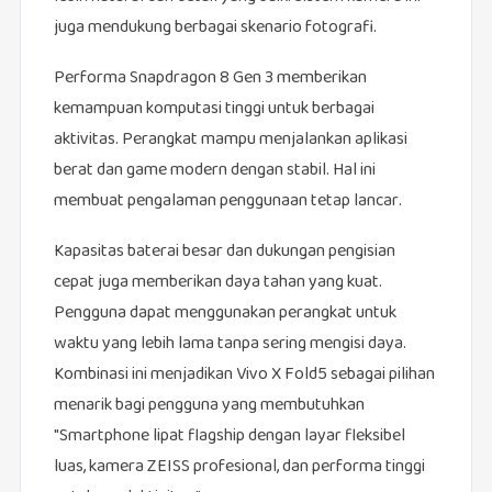
juga mendukung berbagai skenario fotografi.
Performa Snapdragon 8 Gen 3 memberikan
kemampuan komputasi tinggi untuk berbagai
aktivitas. Perangkat mampu menjalankan aplikasi
berat dan game modern dengan stabil. Hal ini
membuat pengalaman penggunaan tetap lancar.
Kapasitas baterai besar dan dukungan pengisian
cepat juga memberikan daya tahan yang kuat.
Pengguna dapat menggunakan perangkat untuk
waktu yang lebih lama tanpa sering mengisi daya.
Kombinasi ini menjadikan Vivo X Fold5 sebagai pilihan
menarik bagi pengguna yang membutuhkan
"Smartphone lipat flagship dengan layar fleksibel
luas, kamera ZEISS profesional, dan performa tinggi