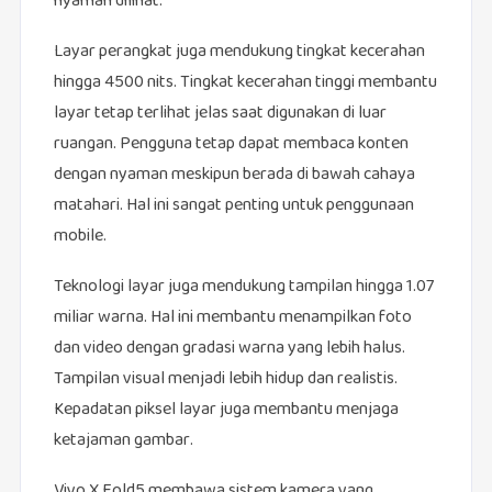
nyaman dilihat.
Layar perangkat juga mendukung tingkat kecerahan
hingga 4500 nits. Tingkat kecerahan tinggi membantu
layar tetap terlihat jelas saat digunakan di luar
ruangan. Pengguna tetap dapat membaca konten
dengan nyaman meskipun berada di bawah cahaya
matahari. Hal ini sangat penting untuk penggunaan
mobile.
Teknologi layar juga mendukung tampilan hingga 1.07
miliar warna. Hal ini membantu menampilkan foto
dan video dengan gradasi warna yang lebih halus.
Tampilan visual menjadi lebih hidup dan realistis.
Kepadatan piksel layar juga membantu menjaga
ketajaman gambar.
Vivo X Fold5 membawa sistem kamera yang