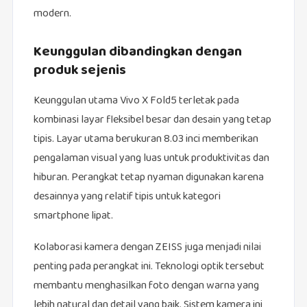
modern.
Keunggulan dibandingkan dengan
produk sejenis
Keunggulan utama Vivo X Fold5 terletak pada
kombinasi layar fleksibel besar dan desain yang tetap
tipis. Layar utama berukuran 8.03 inci memberikan
pengalaman visual yang luas untuk produktivitas dan
hiburan. Perangkat tetap nyaman digunakan karena
desainnya yang relatif tipis untuk kategori
smartphone lipat.
Kolaborasi kamera dengan ZEISS juga menjadi nilai
penting pada perangkat ini. Teknologi optik tersebut
membantu menghasilkan foto dengan warna yang
lebih natural dan detail yang baik. Sistem kamera ini