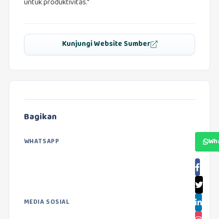
untuk produktivitas."
Kunjungi Website Sumber
Bagikan
WHATSAPP
Wh
MEDIA SOSIAL