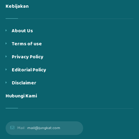
Kebijakan
About Us
Terms of use
Privacy Policy
Editorial Policy
Disclaimer
Hubungi Kami
Mail :
mail@jungkat.com