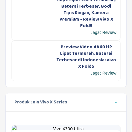
Hape Lipat 2025 Termurah,
Baterai Terbesar, Bodi
Tipis Ringan, Kamera
Premium - Review vivo X
Fold5
Jagat Review
Preview Video 4K60 HP
Lipat Termurah, Baterai
Terbesar di Indonesia: vivo
X Fold5
Jagat Review
Produk Lain Vivo X Series