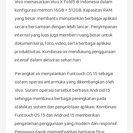
Vivo memasarkan Vivo X Fold5 di Indonesia dalam
konfigurasi memori 16GB + 512GB. Kapasitas RAM
yang besar membantu menjalankan berbagai aplikasi
secara bersamaan dengan lebih lancar. Penyimpanan
internal yang luas juga memberi ruang besar untuk
dokumen kerja, foto, video, serta berbagai aplikasi
produktivitas. Kombinasi ini mendukung penggunaan
intensif dalam aktivitas sehari hari.
Perangkat ini menjalankan Funtouch OS 15 sebagai
sistem operasi antarmuka yang dikembangkan oleh
Vivo. Sistem operasi tersebut berbasis Android 15
sehingga membawa berbagai peningkatan pada
stabilitas sistem dan pengelolaan aplikasi. Kombinasi
Funtouch OS 15 dan Android 15 memberikan
pengalaman penggunaan yang modern dan responsif.
Pengguna dapat memanfaatkan berbagai fitur