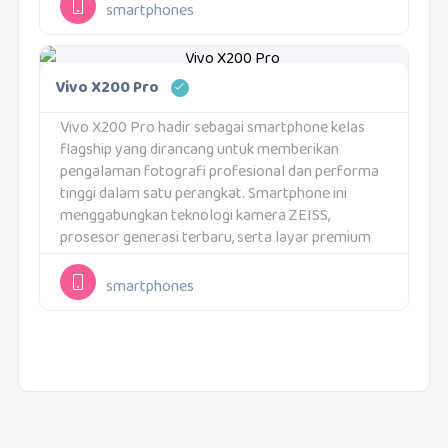
"Smartphone lipat flagship dengan layar fleksibel
smartphones
luas, kamera ZEISS profesional, dan...
Vivo X200 Pro
Vivo X200 Pro hadir sebagai smartphone kelas
flagship yang dirancang untuk memberikan
pengalaman fotografi profesional dan performa
tinggi dalam satu perangkat. Smartphone ini
menggabungkan teknologi kamera ZEISS,
prosesor generasi terbaru, serta layar premium
untuk kebutuhan fotografi, hiburan, dan
produktivitas modern.Perangkat ini membawa
smartphones
konsep "Smartphone Flagship dengan Kamera
ZEISS Profesional dan...