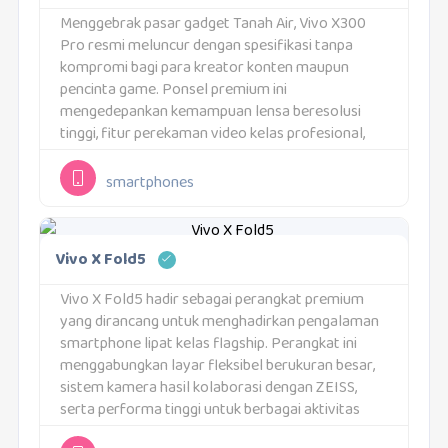
Menggebrak pasar gadget Tanah Air, Vivo X300
Pro resmi meluncur dengan spesifikasi tanpa
kompromi bagi para kreator konten maupun
pencinta game. Ponsel premium ini
mengedepankan kemampuan lensa beresolusi
tinggi, fitur perekaman video kelas profesional,
serta tenaga dapur pacu tingkat atas. Khusus
untuk konsumen di Indonesia, perangkat ini
smartphones
dibekali konfigurasi memori...
Vivo X Fold5
Vivo X Fold5 hadir sebagai perangkat premium
yang dirancang untuk menghadirkan pengalaman
smartphone lipat kelas flagship. Perangkat ini
menggabungkan layar fleksibel berukuran besar,
sistem kamera hasil kolaborasi dengan ZEISS,
serta performa tinggi untuk berbagai aktivitas
modern. Vivo memposisikannya sebagai