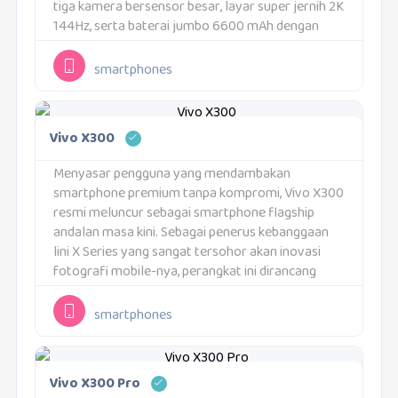
tiga kamera bersensor besar, layar super jernih 2K
144Hz, serta baterai jumbo 6600 mAh dengan
pengisian cepat 100W. Kombinasi ini memberikan
kebebasan penuh untuk...
smartphones
Vivo X300
Menyasar pengguna yang mendambakan
smartphone premium tanpa kompromi, Vivo X300
resmi meluncur sebagai smartphone flagship
andalan masa kini. Sebagai penerus kebanggaan
lini X Series yang sangat tersohor akan inovasi
fotografi mobile-nya, perangkat ini dirancang
khusus untuk memenuhi standar tinggi para
kreator konten digital. Vivo secara brilian
smartphones
memadukan ketajaman sensor kamera...
Vivo X300 Pro