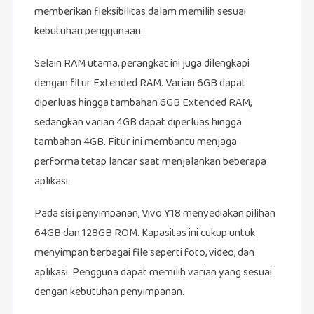
memberikan fleksibilitas dalam memilih sesuai
kebutuhan penggunaan.
Selain RAM utama, perangkat ini juga dilengkapi
dengan fitur Extended RAM. Varian 6GB dapat
diperluas hingga tambahan 6GB Extended RAM,
sedangkan varian 4GB dapat diperluas hingga
tambahan 4GB. Fitur ini membantu menjaga
performa tetap lancar saat menjalankan beberapa
aplikasi.
Pada sisi penyimpanan, Vivo Y18 menyediakan pilihan
64GB dan 128GB ROM. Kapasitas ini cukup untuk
menyimpan berbagai file seperti foto, video, dan
aplikasi. Pengguna dapat memilih varian yang sesuai
dengan kebutuhan penyimpanan.