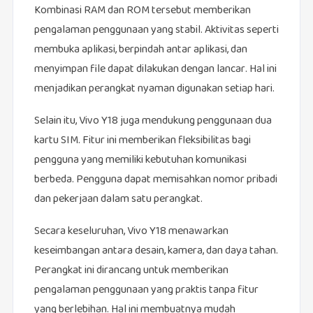
Kombinasi RAM dan ROM tersebut memberikan
pengalaman penggunaan yang stabil. Aktivitas seperti
membuka aplikasi, berpindah antar aplikasi, dan
menyimpan file dapat dilakukan dengan lancar. Hal ini
menjadikan perangkat nyaman digunakan setiap hari.
Selain itu, Vivo Y18 juga mendukung penggunaan dua
kartu SIM. Fitur ini memberikan fleksibilitas bagi
pengguna yang memiliki kebutuhan komunikasi
berbeda. Pengguna dapat memisahkan nomor pribadi
dan pekerjaan dalam satu perangkat.
Secara keseluruhan, Vivo Y18 menawarkan
keseimbangan antara desain, kamera, dan daya tahan.
Perangkat ini dirancang untuk memberikan
pengalaman penggunaan yang praktis tanpa fitur
yang berlebihan. Hal ini membuatnya mudah