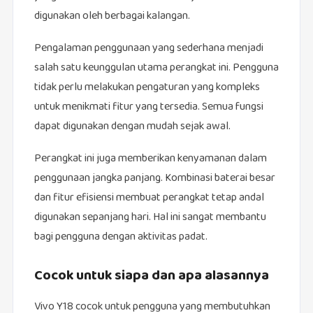
digunakan oleh berbagai kalangan.
Pengalaman penggunaan yang sederhana menjadi
salah satu keunggulan utama perangkat ini. Pengguna
tidak perlu melakukan pengaturan yang kompleks
untuk menikmati fitur yang tersedia. Semua fungsi
dapat digunakan dengan mudah sejak awal.
Perangkat ini juga memberikan kenyamanan dalam
penggunaan jangka panjang. Kombinasi baterai besar
dan fitur efisiensi membuat perangkat tetap andal
digunakan sepanjang hari. Hal ini sangat membantu
bagi pengguna dengan aktivitas padat.
Cocok untuk siapa dan apa alasannya
Vivo Y18 cocok untuk pengguna yang membutuhkan