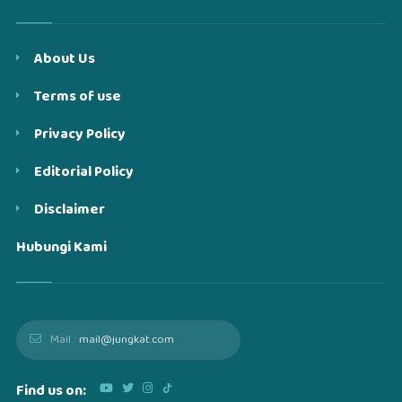
About Us
Terms of use
Privacy Policy
Editorial Policy
Disclaimer
Hubungi Kami
Mail :
mail@jungkat.com
Find us on: