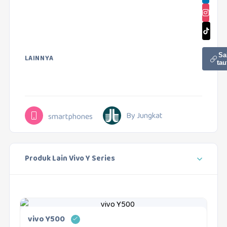
Sa
LAINNYA
tau
By Jungkat
smartphones
Produk Lain Vivo Y Series
vivo Y500