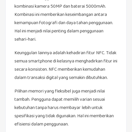
kombinasi kamera 50MP dan baterai 5000mAh.
Kombinasi ini memberikan keseimbangan antara
kemampuan fotografi dan daya tahan penggunaan.
Hal ini menjadi nilai penting dalam penggunaan
sehari-hari.
Keunggulan lainnya adalah kehadiran fitur NFC. Tidak
semua smartphone di kelasnya menghadirkan fitur ini
secara konsisten. NFC memberikan kemudahan
dalam transaksi digital yang semakin dibutuhkan.
Pilihan memori yang fleksibel juga menjadi nilai
tambah. Pengguna dapat memilih varian sesuai
kebutuhan tanpa harus membayar lebih untuk
spesifikasi yang tidak digunakan. Hal ini memberikan
efisiensi dalam penggunaan.