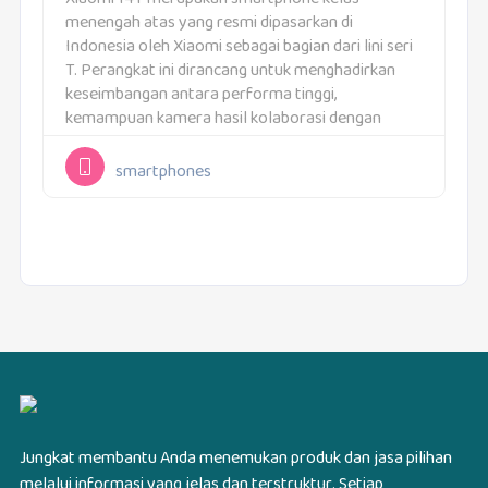
menengah atas yang resmi dipasarkan di
Indonesia oleh Xiaomi sebagai bagian dari lini seri
T. Perangkat ini dirancang untuk menghadirkan
keseimbangan antara performa tinggi,
kemampuan kamera hasil kolaborasi dengan
Leica, serta daya tahan yang kuat untuk
penggunaan harian. Xiaomi 14T menargetkan
smartphones
pengguna yang menginginkan pengalaman...
Jungkat membantu Anda menemukan produk dan jasa pilihan
melalui informasi yang jelas dan terstruktur. Setiap