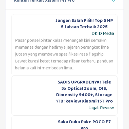
Konten Terkait Xiaomi 14T Pro
Jangan Salah Pilih! Top 5 HP
5 Jutaan Terbaik 2025
DKID Media
Pasar ponsel pintar kelas menengah kini semakin
memanas dengan hadirnya jajaran perangkat lima
jutaan yang membawa spesifikasi rasa flagship.
Lewat kurasi ketat terhadap rilisan terbaru, panduan
belanja kali ini membedah lima...
SADIS UPGRADENYA! Tele
5x Optical Zoom, OIS,
Dimensity 9400+, Storage
1TB: Review Xiaomi 15T Pro
Jagat Review
Suka Duka Pake POCO F7
Pro