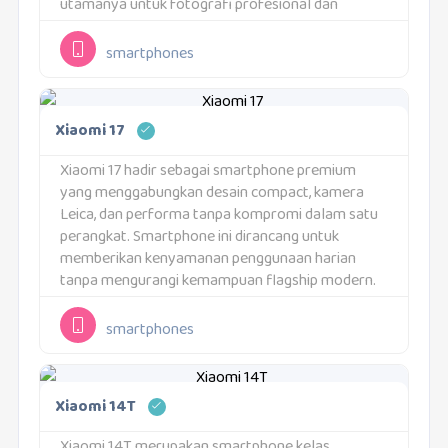
utamanya untuk fotografi profesional dan
penggunaan intensif sepanjang hari. Xiaomi 17
Ultra menggunakan layar AMOLED 6.9 inci dengan
smartphones
resolusi 1200 x...
Xiaomi 17
Xiaomi 17 hadir sebagai smartphone premium
yang menggabungkan desain compact, kamera
Leica, dan performa tanpa kompromi dalam satu
perangkat. Smartphone ini dirancang untuk
memberikan kenyamanan penggunaan harian
tanpa mengurangi kemampuan flagship modern.
Ukurannya tetap nyaman digunakan satu tangan
dengan tampilan yang terlihat elegan dan modern.
smartphones
Xiaomi 17 cocok untuk pengguna...
Xiaomi 14T
Xiaomi 14T merupakan smartphone kelas