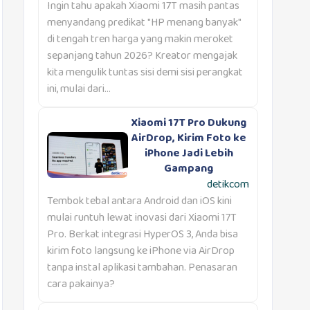
Ingin tahu apakah Xiaomi 17T masih pantas
menyandang predikat "HP menang banyak"
di tengah tren harga yang makin meroket
sepanjang tahun 2026? Kreator mengajak
kita mengulik tuntas sisi demi sisi perangkat
ini, mulai dari...
Xiaomi 17T Pro Dukung
AirDrop, Kirim Foto ke
iPhone Jadi Lebih
Gampang
detikcom
Tembok tebal antara Android dan iOS kini
mulai runtuh lewat inovasi dari Xiaomi 17T
Pro. Berkat integrasi HyperOS 3, Anda bisa
kirim foto langsung ke iPhone via AirDrop
tanpa instal aplikasi tambahan. Penasaran
cara pakainya?