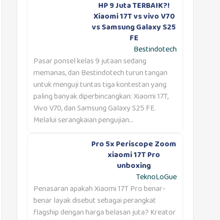
HP 9 Juta TERBAIK?!
Xiaomi 17T vs vivo V70
vs Samsung Galaxy S25
FE
Bestindotech
Pasar ponsel kelas 9 jutaan sedang
memanas, dan Bestindotech turun tangan
untuk menguji tuntas tiga kontestan yang
paling banyak diperbincangkan: Xiaomi 17T,
Vivo V70, dan Samsung Galaxy S25 FE.
Melalui serangkaian pengujian...
Pro 5x Periscope Zoom
xiaomi 17T Pro
unboxing
TeknoLoGue
Penasaran apakah Xiaomi 17T Pro benar-
benar layak disebut sebagai perangkat
flagship dengan harga belasan juta? Kreator