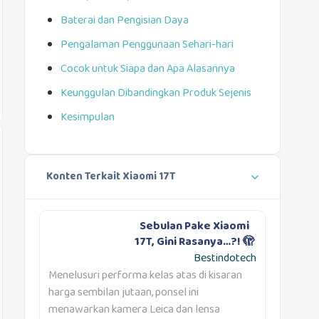
Baterai dan Pengisian Daya
Pengalaman Penggunaan Sehari-hari
Cocok untuk Siapa dan Apa Alasannya
Keunggulan Dibandingkan Produk Sejenis
Kesimpulan
Konten Terkait Xiaomi 17T
Sebulan Pake Xiaomi
17T, Gini Rasanya…?! 🫣
Bestindotech
Menelusuri performa kelas atas di kisaran
harga sembilan jutaan, ponsel ini
menawarkan kamera Leica dan lensa