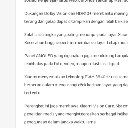
sosial, menjelajahi situs web, berpindah antar aplikasi
Dukungan Dolby Vision dan HDR10+ membantu meningkat
terang dan gelap dapat ditampilkan dengan lebih baik se
Salah satu angka yang paling menonjol pada layar Xiaom
Kecerahan tinggi seperti ini membantu layar tetap mudah 
Panel AMOLED yang digunakan juga mendukung tampilan h
lebihhalus pada foto, video, maupun ilustrasi digital.
Xiaomi menyematkan teknologi PWM 3840Hz untuk memb
berperan dalam mengurangi efek kedipan layar yang da
tertentu.
Perangkat ini juga membawa Xiaomi Vision Care. Sist
penelitian medis yang mengintegrasikan berbagai indi
penggunaan dalam jangka waktu lama.