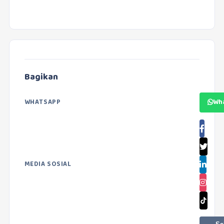
Bagikan
WHATSAPP
Wh
MEDIA SOSIAL