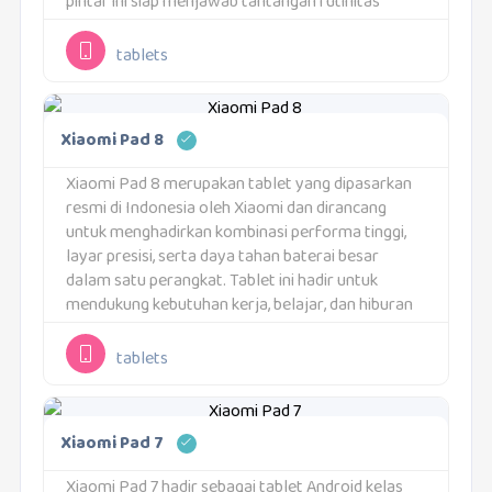
pintar ini siap menjawab tantangan rutinitas
digital. Sistem di dalamnya dirancang secara
cermat agar transisi pergantian mode...
tablets
Xiaomi Pad 8
Xiaomi Pad 8 merupakan tablet yang dipasarkan
resmi di Indonesia oleh Xiaomi dan dirancang
untuk menghadirkan kombinasi performa tinggi,
layar presisi, serta daya tahan baterai besar
dalam satu perangkat. Tablet ini hadir untuk
mendukung kebutuhan kerja, belajar, dan hiburan
dengan pendekatan yang lebih serius terhadap
produktivitas. Dengan konsep "cepat dan...
tablets
Xiaomi Pad 7
Xiaomi Pad 7 hadir sebagai tablet Android kelas