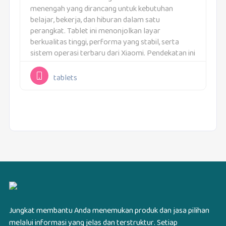
menengah yang dirancang untuk kebutuhan
belajar, bekerja, dan hiburan dalam satu
perangkat. Tablet ini menonjolkan layar
berkualitas tinggi, performa yang stabil, serta
sistem operasi terbaru dari Xiaomi. Pendekatan ini
membuat Xiaomi Pad 7 cocok digunakan oleh
pelajar, mahasiswa, hingga pengguna rumahan
tablets
yang...
Jungkat membantu Anda menemukan produk dan jasa pilihan
melalui informasi yang jelas dan terstruktur. Setiap