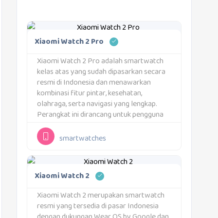
Xiaomi Watch 2 Pro
Xiaomi Watch 2 Pro adalah smartwatch
kelas atas yang sudah dipasarkan secara
resmi di Indonesia dan menawarkan
kombinasi fitur pintar, kesehatan,
olahraga, serta navigasi yang lengkap.
Perangkat ini dirancang untuk pengguna
yang ingin jam tangan pintar dengan
kemampuan tinggi, tampilan elegan, serta
smartwatches
dukungan aplikasi dari ekosistem Google
lewat Wear OS.Perangkat...
Xiaomi Watch 2
Xiaomi Watch 2 merupakan smartwatch
resmi yang tersedia di pasar Indonesia
dengan dukungan Wear OS by Google dan