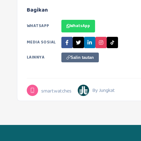
Bagikan
WHATSAPP
WhatsApp
MEDIA SOSIAL
LAINNYA
Salin tautan
By Jungkat
smartwatches