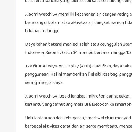
baik serta koneksi yang lebih stabil saat terhubung de
Xiaomi Watch S4 memiliki ketahanan air dengan rating 
berenang di kolam atau aktivitas air dangkal, namun ti
tekanan air tinggi.
Daya tahan baterai menjadi salah satu keunggulan uta
Indonesia, Xiaomi Watch S4 mampu bertahan hingga 15 h
Jika fitur Always-on Display (AOD) diaktifkan, daya taha
penggunaan. Hal ini memberikan fleksibilitas bagi pengg
sering mengisi daya.
Xiaomi Watch S4 juga dilengkapi mikrofon dan speaker. 
tertentu yang terhubung melalui Bluetooth ke smartph
Untuk olahraga dan kebugaran, smartwatch ini menyedi
berbagai aktivitas darat dan air, serta membantu mencata