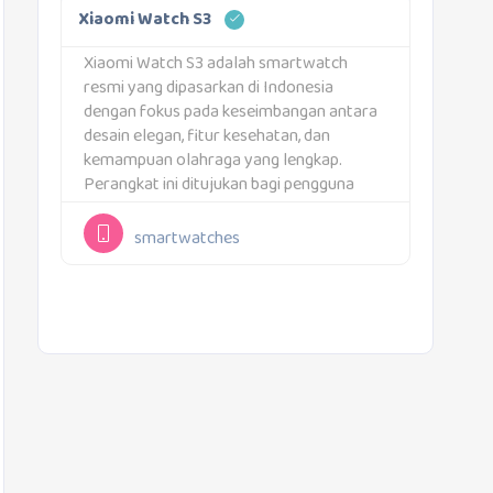
resolusi 466 x...
Xiaomi Watch S3
Xiaomi Watch S3 adalah smartwatch
resmi yang dipasarkan di Indonesia
dengan fokus pada keseimbangan antara
desain elegan, fitur kesehatan, dan
kemampuan olahraga yang lengkap.
Perangkat ini ditujukan bagi pengguna
yang membutuhkan jam tangan pintar
untuk mendukung aktivitas harian tanpa
smartwatches
mengorbankan tampilan yang rapi dan
modern.Smartwatch ini dibekali layar
AMOLED berukuran...