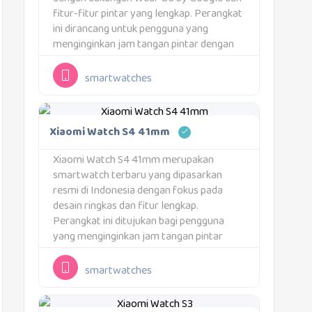
fitur-fitur pintar yang lengkap. Perangkat
ini dirancang untuk pengguna yang
menginginkan jam tangan pintar dengan
kombinasi antarmuka yang familiar,
pelacakan kesehatan menyeluruh, serta
smartwatches
dukungan aplikasi pihak ketiga.Xiaomi
Watch 2 hadir dengan layar...
Xiaomi Watch S4 41mm
Xiaomi Watch S4 41mm merupakan
smartwatch terbaru yang dipasarkan
resmi di Indonesia dengan fokus pada
desain ringkas dan fitur lengkap.
Perangkat ini ditujukan bagi pengguna
yang menginginkan jam tangan pintar
bergaya modern dengan fungsi kesehatan
dan kebugaran yang
smartwatches
menyeluruh.Smartwatch ini dibekali layar
AMOLED berukuran 1,32 inci dengan