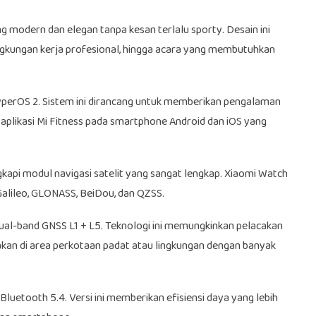
ng modern dan elegan tanpa kesan terlalu sporty. Desain ini
ngkungan kerja profesional, hingga acara yang membutuhkan
perOS 2. Sistem ini dirancang untuk memberikan pengalaman
an aplikasi Mi Fitness pada smartphone Android dan iOS yang
ngkapi modul navigasi satelit yang sangat lengkap. Xiaomi Watch
 Galileo, GLONASS, BeiDou, dan QZSS.
Dual-band GNSS L1 + L5. Teknologi ini memungkinkan pelacakan
unakan di area perkotaan padat atau lingkungan dengan banyak
uetooth 5.4. Versi ini memberikan efisiensi daya yang lebih