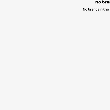
No bra
No brands in the