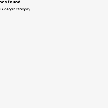
nds found
e
Air-fryer
category.