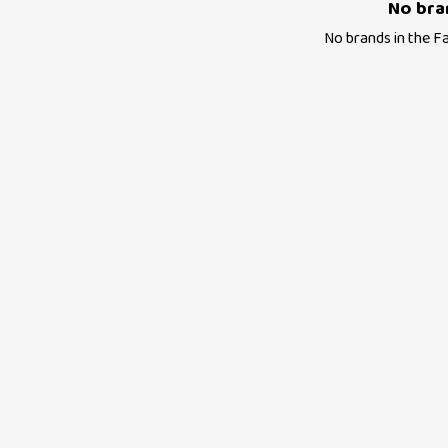
No bra
No brands in the
F