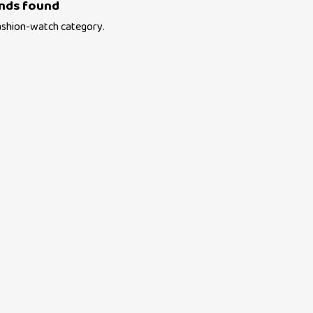
nds found
ashion-watch
category.