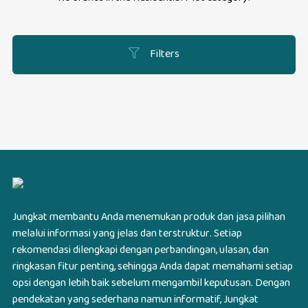
Filters
Jungkat membantu Anda menemukan produk dan jasa pilihan
melalui informasi yang jelas dan terstruktur. Setiap
rekomendasi dilengkapi dengan perbandingan, ulasan, dan
ringkasan fitur penting, sehingga Anda dapat memahami setiap
opsi dengan lebih baik sebelum mengambil keputusan. Dengan
pendekatan yang sederhana namun informatif, Jungkat