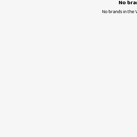
No bra
No brands in the