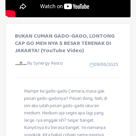
BUKAN CUMAN GADO-GADO, LONTONG
CAP GO MEH NYA 5 BESAR TERENAK DI
JAKARTA! (YouTube Video)
By
Synergy Resto
09/06/2025
Mampir ke gado-gado Cemara, masa gak
pesan gado-gadonya? Pesan dong. Nah, di
sini aku udah pesan gado-gado ukuran
medium. Medium aja segini apa lagi yang
large. Iya enggak sih? Segar banget.
Kunyitnya itu berasa banget. Ini namanya
songkok. Kita bakal cobain sama nasinya.