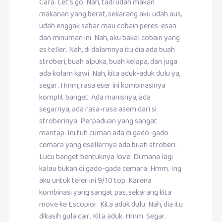
Cara. Let's go. Nah, tadi udah makan
makanan yang berat, sekarang aku udah aus,
udah enggak sabar mau cobain peres-esan
dan minuman ini. Nah, aku bakal cobain yang
es teller. Nah, di dalamnya itu dia ada buah
stroberi, buah alpuka, buah kelapa, dan juga
ada kolam kawi. Nah, kita aduk-aduk dulu ya,
segar. Hmm, rasa eser ini kombinasinya
komplit banget. Ada manisnya, ada
segarnya, ada rasa-rasa asem dari si
stroberinya. Perpaduan yang sangat
mantap. Ini tuh cuman ada di gado-gado
cemara yang esellernya ada buah stroberi.
Lucu banget bentuknya love. Di mana lagi
kalau bukan di gado-gada cemara. Hmm. Ing
aku untuk teler ini 9/10 top. Karena
kombinasi yang sangat pas, sekarang kita
move ke Escopior. Kita aduk dulu. Nah, dia itu
dikasih gula cair. Kita aduk. Hmm. Segar.