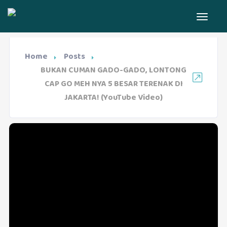
Home
Posts
BUKAN CUMAN GADO-GADO, LONTONG
CAP GO MEH NYA 5 BESAR TERENAK DI
JAKARTA! (YouTube Video)