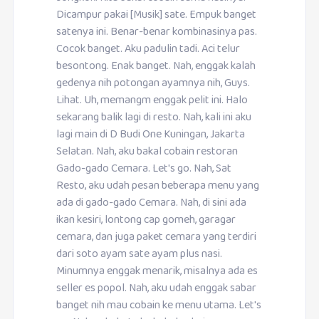
Dicampur pakai [Musik] sate. Empuk banget
satenya ini. Benar-benar kombinasinya pas.
Cocok banget. Aku padulin tadi. Aci telur
besontong. Enak banget. Nah, enggak kalah
gedenya nih potongan ayamnya nih, Guys.
Lihat. Uh, memangm enggak pelit ini. Halo
sekarang balik lagi di resto. Nah, kali ini aku
lagi main di D Budi One Kuningan, Jakarta
Selatan. Nah, aku bakal cobain restoran
Gado-gado Cemara. Let's go. Nah, Sat
Resto, aku udah pesan beberapa menu yang
ada di gado-gado Cemara. Nah, di sini ada
ikan kesiri, lontong cap gomeh, garagar
cemara, dan juga paket cemara yang terdiri
dari soto ayam sate ayam plus nasi.
Minumnya enggak menarik, misalnya ada es
seller es popol. Nah, aku udah enggak sabar
banget nih mau cobain ke menu utama. Let's