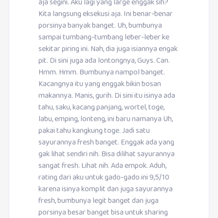
aja segini. Aku lagi yang large enggak sih?
Kita langsung eksekusi aja. Ini benar-benar
porsinya banyak banget. Uh, bumbunya
sampai tumbang-tumbang leber-leber ke
sekitar piring ini. Nah, dia juga isiannya engak
pit. Di sini juga ada lontongnya, Guys. Can.
Hmm. Hmm. Bumbunya nampol banget.
Kacangnya itu yang enggak bikin bosan
makannya. Manis, gurih. Di sini itu isinya ada
tahu, saku, kacang panjang, wortel, toge,
labu, emping, lonteng, ini baru namanya Uh,
pakai tahu kangkung toge. Jadi satu
sayurannya fresh banget. Enggak ada yang
gak lihat sendiri nih. Bisa dilihat sayurannya
sangat fresh. Lihat nih. Ada empok. Aduh,
rating dari aku untuk gado-gado ini 9,5/10
karena isinya komplit dan juga sayurannya
fresh, bumbunya legit banget dan juga
porsinya besar banget bisa untuk sharing