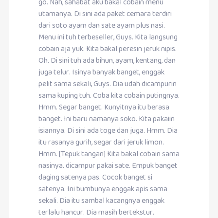
go. Nah, sahabat aku bakal cobain menu
utamanya. Di sini ada paket cemara terdiri
dari soto ayam dan sate ayam plus nasi.
Menu ini tuh terbeseller, Guys. Kita langsung
cobain aja yuk. Kita bakal peresin jeruk nipis.
Oh. Di sini tuh ada bihun, ayam, kentang, dan
juga telur. Isinya banyak banget, enggak
pelit sama sekali, Guys. Dia udah dicampurin
sama kuping tuh. Coba kita cobain putingnya.
Hmm. Segar banget. Kunyitnya itu berasa
banget. Ini baru namanya soko. Kita pakaiin
isiannya. Di sini ada toge dan juga. Hmm. Dia
itu rasanya gurih, segar dari jeruk limon.
Hmm. [Tepuk tangan] Kita bakal cobain sama
nasinya. dicampur pakai sate. Empuk banget
daging satenya pas. Cocok banget si
satenya. Ini bumbunya enggak apis sama
sekali. Dia itu sambal kacangnya enggak
terlalu hancur. Dia masih bertekstur.