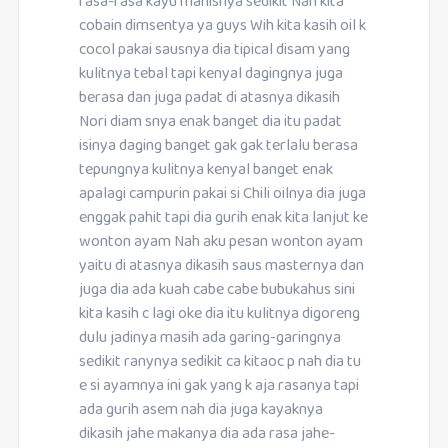
rasa-rasa kayu manisnya sedikit Nah kita
cobain dimsentya ya guys Wih kita kasih oil k
cocol pakai sausnya dia tipical disam yang
kulitnya tebal tapi kenyal dagingnya juga
berasa dan juga padat di atasnya dikasih
Nori diam snya enak banget dia itu padat
isinya daging banget gak gak terlalu berasa
tepungnya kulitnya kenyal banget enak
apalagi campurin pakai si Chili oilnya dia juga
enggak pahit tapi dia gurih enak kita lanjut ke
wonton ayam Nah aku pesan wonton ayam
yaitu di atasnya dikasih saus masternya dan
juga dia ada kuah cabe cabe bubukahus sini
kita kasih c lagi oke dia itu kulitnya digoreng
dulu jadinya masih ada garing-garingnya
sedikit ranynya sedikit ca kitaoc p nah dia tu
e si ayamnya ini gak yang k aja rasanya tapi
ada gurih asem nah dia juga kayaknya
dikasih jahe makanya dia ada rasa jahe-