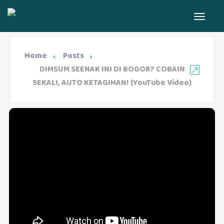
Home
Posts
DIMSUM SEENAK INI DI BOGOR? COBAIN
SEKALI, AUTO KETAGIHAN! (YouTube Video)