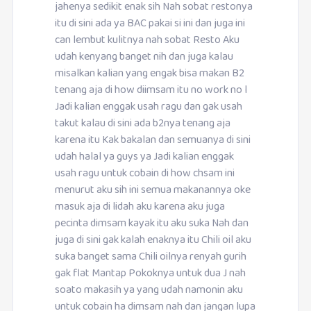
jahenya sedikit enak sih Nah sobat restonya
itu di sini ada ya BAC pakai si ini dan juga ini
can lembut kulitnya nah sobat Resto Aku
udah kenyang banget nih dan juga kalau
misalkan kalian yang engak bisa makan B2
tenang aja di how diimsam itu no work no l
Jadi kalian enggak usah ragu dan gak usah
takut kalau di sini ada b2nya tenang aja
karena itu Kak bakalan dan semuanya di sini
udah halal ya guys ya Jadi kalian enggak
usah ragu untuk cobain di how chsam ini
menurut aku sih ini semua makanannya oke
masuk aja di lidah aku karena aku juga
pecinta dimsam kayak itu aku suka Nah dan
juga di sini gak kalah enaknya itu Chili oil aku
suka banget sama Chili oilnya renyah gurih
gak flat Mantap Pokoknya untuk dua J nah
soato makasih ya yang udah namonin aku
untuk cobain ha dimsam nah dan jangan lupa