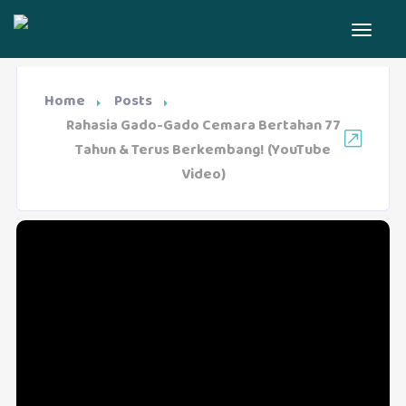
Home
Posts
Rahasia Gado-Gado Cemara Bertahan 77
Tahun & Terus Berkembang! (YouTube
Video)