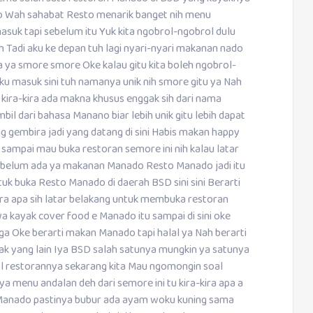
] go Wah sahabat Resto menarik banget nih menu
uk tapi sebelum itu Yuk kita ngobrol-ngobrol dulu
h Tadi aku ke depan tuh lagi nyari-nyari makanan nado
 ya smore smore Oke kalau gitu kita boleh ngobrol-
 aku masuk sini tuh namanya unik nih smore gitu ya Nah
an kira-kira ada makna khusus enggak sih dari nama
mbil dari bahasa Manano biar lebih unik gitu lebih dapat
g gembira jadi yang datang di sini Habis makan happy
a sampai mau buka restoran semore ini nih kalau latar
t eh belum ada ya makanan Manado Resto Manado jadi itu
tuk buka Resto Manado di daerah BSD sini sini Berarti
kira apa sih latar belakang untuk membuka restoran
wa kayak cover food e Manado itu sampai di sini oke
uga Oke berarti makan Manado tapi halal ya Nah berarti
nyak yang lain Iya BSD salah satunya mungkin ya satunya
oal restorannya sekarang kita Mau ngomongin soal
a menu andalan deh dari semore ini tu kira-kira apa a
Manado pastinya bubur ada ayam woku kuning sama