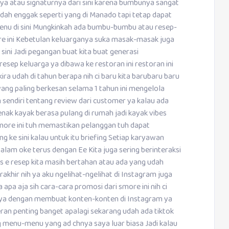
nya atau signaturnya dari sini karena bumbunya sangat
ah enggak seperti yang di Manado tapi tetap dapat
menu di sini Mungkinkah ada bumbu-bumbu atau resep-
re ini Kebetulan keluarganya suka masak-masak juga
sini Jadi pegangan buat kita buat generasi
esep keluarga ya dibawa ke restoran ini restoran ini
-kira udah di tahun berapa nih ci baru kita barubaru baru
ang paling berkesan selama 1 tahun ini mengelola
 sendiri tentang review dari customer ya kalau ada
nak kayak berasa pulang di rumah jadi kayak vibes
more ini tuh memastikan pelanggan tuh dapat
ng ke sini kalau untuk itu briefing Setiap karyawan
lam oke terus dengan Ee Kita juga sering berinteraksi
s e resep kita masih bertahan atau ada yang udah
khir nih ya aku ngelihat-ngelihat di Instagram juga
 apa aja sih cara-cara promosi dari smore ini nih ci
inya dengan membuat konten-konten di Instagram ya
peran penting banget apalagi sekarang udah ada tiktok
ng menu-menu yang ad chnya saya luar biasa Jadi kalau