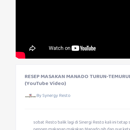
RESEP MASAKAN MANADO TURUN-TEMURUN 
(YouTube Video)
By
Synergy Resto
sobat Resto balik lagi di Sinergi Resto kali ini tetap
pengen makanan makakan Manado nih dan gue kete