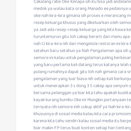
Cakalang rabe Oke Kenapa sih itu bisa jadi andalan
medok ya walau kata orang Manado ee pedasnya ud
oke nah kira-kira gimana sih proses e merancang 
resep keluarga khusus yang dikeluarkan oleh semo
ya Jadi ada resep-resep keluarga yang kita bawa ke 
turuntemurun gitu loh cakep berarti dari menu apa r
nah Ci kira-kira nih dari mengelola restoran ini kira
setahun baru setahun ya Nah Pengalaman apa sih y
semore ini kalau untuk pengalaman paling berkesan
yang baru pertama kali datang terus katanya Wah e
pulang rumahnya dapat gitu loh nah gimana cara s
pengalaman yang luar biasa nih setiap kali berkunju
untuk menerapkan 3 s dong 3 S cakep apa senyum sa
bersama pelanggan ya biar kita tahu apakah kualita
kayak kurang bumbu Oke ini Mungkin pertanyaan tera
ternyata nih semore inih cukup aktif ya Nah kira-kira
khususnya di sosial media kalau kita cara promos
karena kita tahu sendiri kalau sosial media itu ber
biar makin FP terus buat konten setiap hari tenta