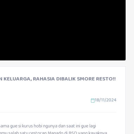
KELUARGA, RAHASIA DIBALIK SMORE RESTO!!
18/11/2024
 sama gue si kurus hobi ngunya dan saat ini gue lagi
mu salah satu restoran Manado di BSD yang kayaknya