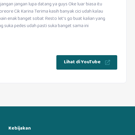
angan jangan lupa datang ya guys Oke luar biasa itu
reore Cik Karina Terima kasih banyak cici udah kalau
obain enak banget sobat Resto let's go buat kalian yang
g suka pedes udah pasti suka banget sama ini
Lihat di YouTube
Kebijakan