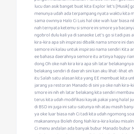
lucu dan asik banget buat kita Explor let's [Musik
menunya udah ada terpampang nyata waktu kita mas
sama ownnya Halo Ci Luis hal oke wah luar biasa ni
nah ternyata ketemu si smore ini smore ya bacanya
ngobrol dulu kali ya di sanaoke Let's go si tadi pas
kira-kira apa sih inspirasi dibalik nama smore ini d
semore ini kalau untuk inspirasi nama sendiri Kita a
ee bahasa daerahnya semore itu artinya happy rian
dong Oh oke nah kira kira apa sih latar belakangny
belakang sendiri di daerah sini kan aku lihat-liha
itu Salah satu alasan kita yang EE membuat kita un
jarang ya restoran Manado di sini ya oke nah kira-
smore ini nih eh latar belakang kita sendiri memba
terus kita udah modifikasi kayak pakai yang halal j
di BSD ini juga ini satu-satunya nih atau masih ba
ya oke luar biasa nah Ci tadi kita udah ngomong s
makanannya Boleh dong Nah kira-kira kalau misalny
Ci menu andalan ada banyak bubur Manado bubur 